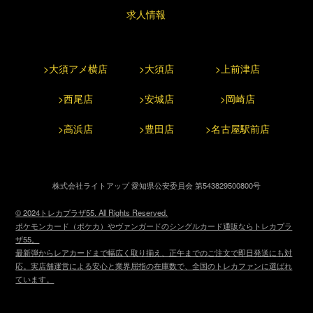
求人情報
>大須アメ横店
>大須店
>上前津店
>西尾店
>安城店
>岡崎店
>高浜店
>豊田店
>名古屋駅前店
株式会社ライトアップ 愛知県公安委員会 第543829500800号
© 2024トレカプラザ55. All Rights Reserved.
ポケモンカード（ポケカ）やヴァンガードのシングルカード通販ならトレカプラ
ザ55。
最新弾からレアカードまで幅広く取り揃え、正午までのご注文で即日発送にも対
応。実店舗運営による安心と業界屈指の在庫数で、全国のトレカファンに選ばれ
ています。