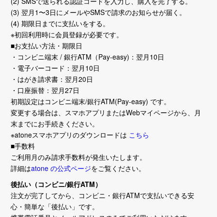
(2) SMSで送られる認証コードを入力し、購入を完了する。
(3) 翌月1〜3日にメールやSMSで請求のお知らせが届く。
(4) 期限日までに支払いをする。
※初回利用時に会員登録が必要です。
■お支払い方法・期限日
・コンビニ端末 / 銀行ATM（Pay-easy)：翌月10日
・電子バーコード：翌月10日
・はがき請求書：翌月20日
・口座振替：翌月27日
初期設定はコンビニ端末/銀行ATM(Pay-easy) です。
変更する場合は、スマホアプリまたはWebマイページから、月
末までにお手続きください。
※atoneスマホアプリのダウンロードは
こちら
■手数料
ご利用月のみ請求手数料が発生いたします。
詳細は
atone の公式ページ
をご覧ください。
後払い（コンビニ/銀行ATM）
注文が完了してから、コンビニ・銀行ATMで支払いできる安
心・簡単な「後払い」です。