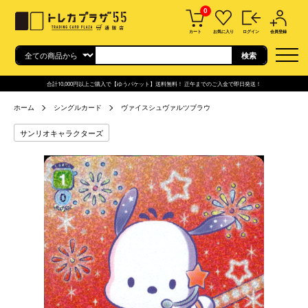
0
カート
お気に入り
ログイン
会員登録
合計10,000円以上ご購入で【ゆうパケット】送料無料！ 正午までのご入金で即日発送！
ホーム
シングルカード
ヴァイスシュヴァルツブラウ
サンリオキャラクターズ