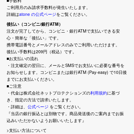
■手数料
ご利用月のみ請求手数料が発生いたします。
詳細は
atone の公式ページ
をご覧ください。
後払い（コンビニ/銀行ATM）
注文が完了してから、コンビニ・銀行ATMで支払いできる安
心・簡単な「後払い」です。
携帯電話番号とメールアドレスのみでご利用いただけます。
後払い手数料は209円（税込）です。
■お支払いの流れ
・注文確定の翌日に、メールとSMSでお支払いに必要な番号を
お知らせします。コンビニまたは銀行ATM (Pay-easy) で10日後
までにお支払いください。
■ご注意
・代金は株式会社ネットプロテクションズの
利用規約
に基づ
き、指定の方法で請求いたします。
・詳細は、
公式ページ
をご覧ください。
『当店の銀行振込とは別物です。商品発送後のご案内までお振
込みいただかないようお願いいたします』
>支払い方法について