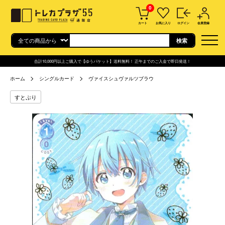
0
カート
お気に入り
ログイン
会員登録
合計10,000円以上ご購入で【ゆうパケット】送料無料！ 正午までのご入金で即日発送！
ホーム
シングルカード
ヴァイスシュヴァルツブラウ
すとぷり