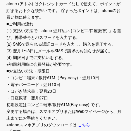
atone (アトネ) はクレジットカードなしで使えて、ポイントが
貯まるおトクな後払いです。 貯まったポイントは、atoneのお
買い物に使えます。
■ご利用の流れ
(1) 支払い方法で「atone 翌月払い (コンビニ/口座振替) 」を選
び、携帯番号とパスワードを入力する。
(2) SMSで送られる認証コードを入力し、購入を完了する。
(3) 翌月1〜3日にメールやSMSで請求のお知らせが届く。
(4) 期限日までに支払いをする。
※初回利用時に会員登録が必要です。
■お支払い方法・期限日
・コンビニ端末 / 銀行ATM（Pay-easy)：翌月10日
・電子バーコード：翌月10日
・はがき請求書：翌月20日
・口座振替：翌月27日
初期設定はコンビニ端末/銀行ATM(Pay-easy) です。
変更する場合は、スマホアプリまたはWebマイページから、月
末までにお手続きください。
※atoneスマホアプリのダウンロードは
こちら