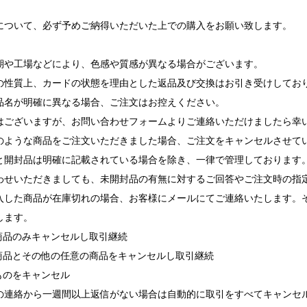
について、必ず予めご納得いただいた上での購入をお願い致します。
期や工場などにより、色感や質感が異なる場合がございます。
の性質上、カードの状態を理由とした返品及び交換はお引き受けしてお
品名が明確に異なる場合、ご注文はお控えください。
ございますが、お問い合わせフォームよりご連絡いただけましたら幸
ような商品をご注文いただきました場合、ご注文をキャンセルさせて
と開封品は明確に記載されている場合を除き、一律で管理しております
せいただきましても、未開封品の有無に対するご回答やご注文時の指
入した商品が在庫切れの場合、お客様にメールにてご連絡いたします。
します。
れ商品のみキャンセルし取引継続
れ商品とその他の任意の商品をキャンセルし取引継続
ものをキャンセル
の連絡から一週間以上返信がない場合は自動的に取引をすべてキャンセ