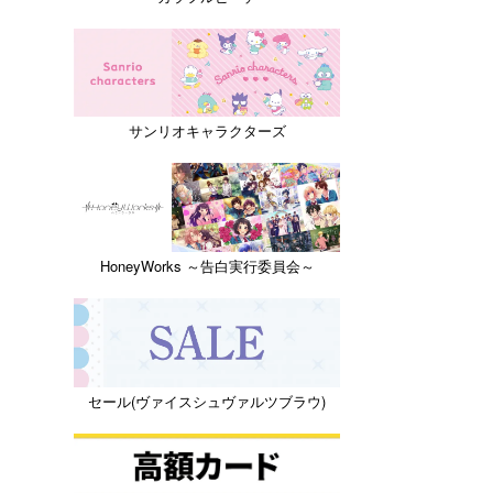
サンリオキャラクターズ
HoneyWorks ～告白実行委員会～
セール(ヴァイスシュヴァルツブラウ)