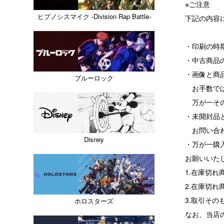
※ご注意
ヒプノシスマイク -Division Rap Battle-
下記の内容
・印刷の時
・中古商品
・画像と商
ブルーロック
お手数では
万が一その
・未開封品
お問い合わ
Disney
・万が一購
お願いいた
1.在庫切
2.在庫切
3.取引その
ホロスターズ
なお、当店