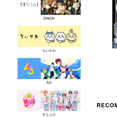
ZINGAI
ちいかわ
A3!
RECO
すとぷり