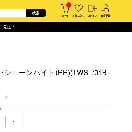
0
カート
お気に入り
ログイン
会員登録
即日発送！
シェーンハイト(RR)(TWST/01B-
2
)