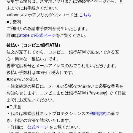
変更する場合は、スマホアプリまたはWebマイページから、月
末までにお手続きください。
※atoneスマホアプリのダウンロードは
こちら
■手数料
ご利用月のみ請求手数料が発生いたします。
詳細は
atone の公式ページ
をご覧ください。
後払い（コンビニ/銀行ATM）
注文が完了してから、コンビニ・銀行ATMで支払いできる安
心・簡単な「後払い」です。
携帯電話番号とメールアドレスのみでご利用いただけます。
後払い手数料は209円（税込）です。
■お支払いの流れ
・注文確定の翌日に、メールとSMSでお支払いに必要な番号を
お知らせします。コンビニまたは銀行ATM (Pay-easy) で10日後
までにお支払いください。
■ご注意
・代金は株式会社ネットプロテクションズの
利用規約
に基づ
き、指定の方法で請求いたします。
・詳細は、
公式ページ
をご覧ください。