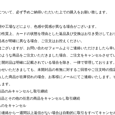
について、必ず予めご納得いただいた上での購入をお願い致します。
期や工場などにより、色感や質感が異なる場合がございます。
の性質上、カードの状態を理由とした返品及び交換はお引き受けしてお
品名が明確に異なる場合、ご注文はお控えください。
ございますが、お問い合わせフォームよりご連絡いただけましたら幸
ような商品をご注文いただきました場合、ご注文をキャンセルさせて
と開封品は明確に記載されている場合を除き、一律で管理しております
せいただきましても、未開封品の有無に対するご回答やご注文時の指
入した商品が在庫切れの場合、お客様にメールにてご連絡いたします。
します。
れ商品のみキャンセルし取引継続
れ商品とその他の任意の商品をキャンセルし取引継続
ものをキャンセル
の連絡から一週間以上返信がない場合は自動的に取引をすべてキャンセ