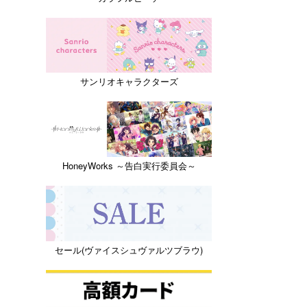
サンリオキャラクターズ
HoneyWorks ～告白実行委員会～
セール(ヴァイスシュヴァルツブラウ)