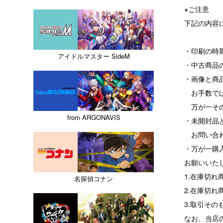
※ご注意
下記の内容
・印刷の時
アイドルマスター SideM
・中古商品
・画像と商
お手数では
万が一その
from ARGONAVIS
・未開封品
お問い合わ
・万が一購
お願いいた
1.在庫切
名探偵コナン
2.在庫切
3.取引その
なお、当店