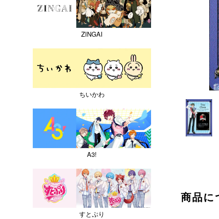
ZINGAI
ちいかわ
A3!
商品に
すとぷり