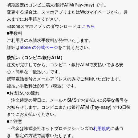
初期設定はコンビニ端末/銀行ATM(Pay-easy) です。
変更する場合は、スマホアプリまたはWebマイページから、月
末までにお手続きください。
※atoneスマホアプリのダウンロードは
こちら
■手数料
ご利用月のみ請求手数料が発生いたします。
詳細は
atone の公式ページ
をご覧ください。
後払い（コンビニ/銀行ATM）
注文が完了してから、コンビニ・銀行ATMで支払いできる安
心・簡単な「後払い」です。
携帯電話番号とメールアドレスのみでご利用いただけます。
後払い手数料は209円（税込）です。
■お支払いの流れ
・注文確定の翌日に、メールとSMSでお支払いに必要な番号を
お知らせします。コンビニまたは銀行ATM (Pay-easy) で10日後
までにお支払いください。
■ご注意
・代金は株式会社ネットプロテクションズの
利用規約
に基づ
き、指定の方法で請求いたします。