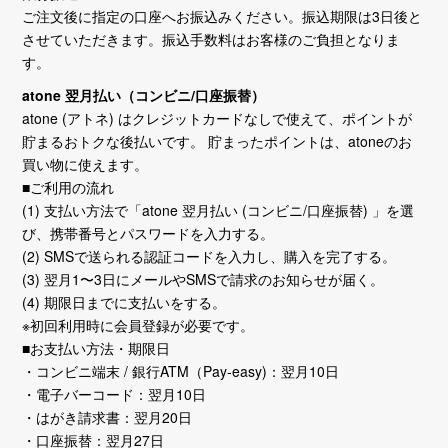
ご注文後に指定の口座へお振込みください。振込期限は3日後と
させていただきます。振込手数料はお客様のご負担となりま
す。
atone 翌月払い（コンビニ/口座振替）
atone (アトネ) はクレジットカードなしで使えて、ポイントが
貯まるおトクな後払いです。 貯まったポイントは、atoneのお
買い物に使えます。
■ご利用の流れ
(1) 支払い方法で「atone 翌月払い (コンビニ/口座振替) 」を選
び、携帯番号とパスワードを入力する。
(2) SMSで送られる認証コードを入力し、購入を完了する。
(3) 翌月1〜3日にメールやSMSで請求のお知らせが届く。
(4) 期限日までに支払いをする。
※初回利用時に会員登録が必要です。
■お支払い方法・期限日
・コンビニ端末 / 銀行ATM（Pay-easy)：翌月10日
・電子バーコード：翌月10日
・はがき請求書：翌月20日
・口座振替：翌月27日