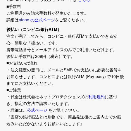
■手数料
ご利用月のみ請求手数料が発生いたします。
詳細は
atone の公式ページ
をご覧ください。
後払い（コンビニ/銀行ATM）
注文が完了してから、コンビニ・銀行ATMで支払いできる安
心・簡単な「後払い」です。
携帯電話番号とメールアドレスのみでご利用いただけます。
後払い手数料は209円（税込）です。
■お支払いの流れ
・注文確定の翌日に、メールとSMSでお支払いに必要な番号を
お知らせします。コンビニまたは銀行ATM (Pay-easy) で10日後
までにお支払いください。
■ご注意
・代金は株式会社ネットプロテクションズの
利用規約
に基づ
き、指定の方法で請求いたします。
・詳細は、
公式ページ
をご覧ください。
『当店の銀行振込とは別物です。商品発送後のご案内までお振
込みいただかないようお願いいたします』