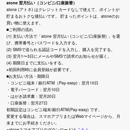
atone 翌月払い（コンビニ/口座振替）
atone (アトネ) はクレジットカードなしで使えて、ポイントが
貯まるおトクな後払いです。 貯まったポイントは、atoneのお
買い物に使えます。
■ご利用の流れ
(1) 支払い方法で「atone 翌月払い (コンビニ/口座振替) 」を選
び、携帯番号とパスワードを入力する。
(2) SMSで送られる認証コードを入力し、購入を完了する。
(3) 翌月1〜3日にメールやSMSで請求のお知らせが届く。
(4) 期限日までに支払いをする。
※初回利用時に会員登録が必要です。
■お支払い方法・期限日
・コンビニ端末 / 銀行ATM（Pay-easy)：翌月10日
・電子バーコード：翌月10日
・はがき請求書：翌月20日
・口座振替：翌月27日
初期設定はコンビニ端末/銀行ATM(Pay-easy) です。
変更する場合は、スマホアプリまたはWebマイページから、月
末までにお手続きください。
※atoneスマホアプリのダウンロードは
こちら