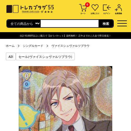
0
カート
お気に入り
ログイン
会員登録
合計10,000円以上ご購入で【ゆうパケット】送料無料！ 正午までのご入金で即日発送！
ホーム
シングルカード
ヴァイスシュヴァルツブラウ
A3!
セール(ヴァイスシュヴァルツブラウ)