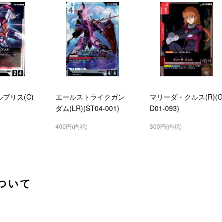
ブリス(C)
エールストライクガン
マリーダ・クルス(R)(
ダム(LR)(ST04-001)
D01-093)
400円(内税)
300円(内税)
ついて