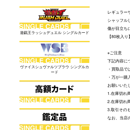
レギュラー
シャッフル
傷が目立ち
遊戯王ラッシュデュエル シングルカード
【80枚入り
※ご注意
下記内容に
ヴァイスシュヴァルツブラウ シングルカ
・買取品で
ード
・万が一購
お願いいた
1.在庫切
2.在庫切
3.取引その
なお、当店