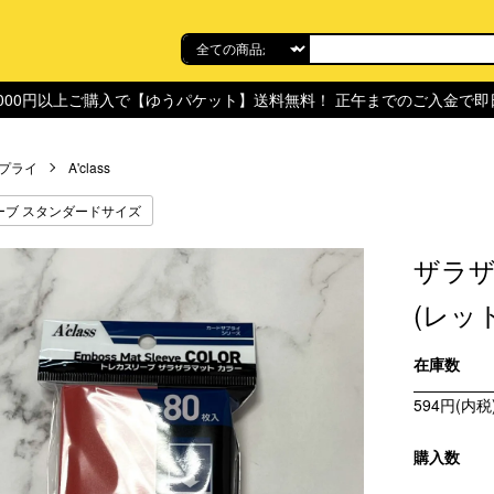
,000円以上ご購入で【ゆうパケット】送料無料！ 正午までのご入金で
プライ
A'class
ーブ スタンダードサイズ
ザラ
(レッ
在庫数
594円(内税
購入数