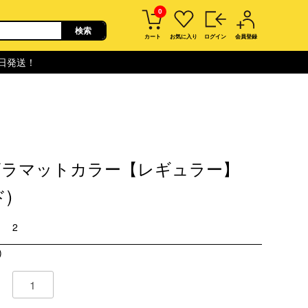
0
カート
お気に入り
ログイン
会員登録
即日発送！
ザラマットカラー【レギュラー】
ド)
2
)