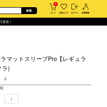
0
カート
お気に入り
ログイン
会員登録
即日発送！
ラマットスリーブPro【レギュラ
ソラ)
3
税)