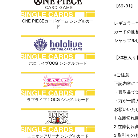
【66×91】
ONE PIECEカードゲーム シングルカー
レギュラー
ド
カードの図
シャッフル
【80枚入り
ホロライブOCG シングルカード
※ご注意
下記内容に
・買取品で
ラブライブ！OCG シングルカード
・万が一購
お願いいた
1.在庫切
2.在庫切
3.取引その
ユニオンアリーナ シングルカード