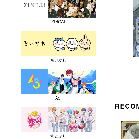
ZINGAI
ちいかわ
A3!
RECO
すとぷり