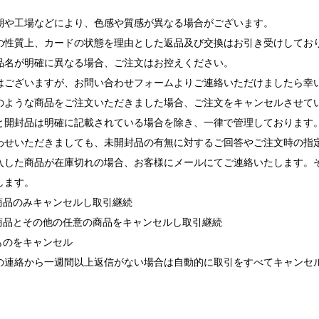
期や工場などにより、色感や質感が異なる場合がございます。
の性質上、カードの状態を理由とした返品及び交換はお引き受けしてお
品名が明確に異なる場合、ご注文はお控えください。
ございますが、お問い合わせフォームよりご連絡いただけましたら幸
ような商品をご注文いただきました場合、ご注文をキャンセルさせて
と開封品は明確に記載されている場合を除き、一律で管理しております
せいただきましても、未開封品の有無に対するご回答やご注文時の指
入した商品が在庫切れの場合、お客様にメールにてご連絡いたします。
します。
れ商品のみキャンセルし取引継続
れ商品とその他の任意の商品をキャンセルし取引継続
ものをキャンセル
の連絡から一週間以上返信がない場合は自動的に取引をすべてキャンセ