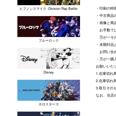
・印刷の時
ヒプノシスマイク -Division Rap Battle-
・中古商品
・画像と商
お手数では
万が一その
ブルーロック
・未開封品
お問い合わ
・万が一購
お願いいた
Disney
1.在庫切
2.在庫切
3.取引その
なお、当店
ホロスターズ