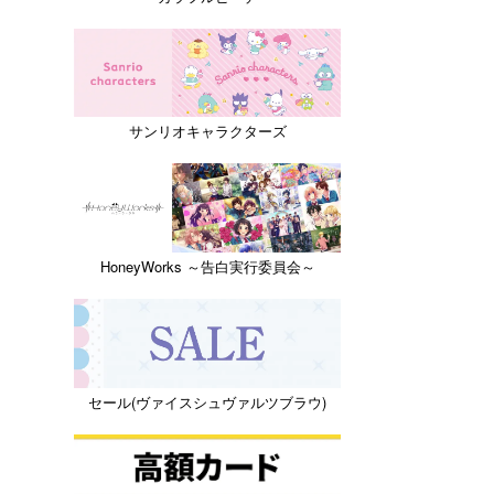
サンリオキャラクターズ
HoneyWorks ～告白実行委員会～
セール(ヴァイスシュヴァルツブラウ)