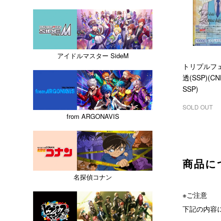
アイドルマスター SideM
トリプルフ
透(SSP)(CN
SSP)
SOLD OUT
from ARGONAVIS
商品に
名探偵コナン
※ご注意
下記の内容