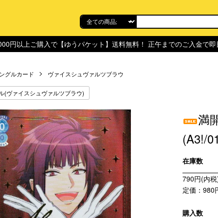
,000円以上ご購入で【ゆうパケット】送料無料！ 正午までのご入金で
ングルカード
ヴァイスシュヴァルツブラウ
ル(ヴァイスシュヴァルツブラウ)
満開
(A3!/0
在庫数
790円(内税
定価：980
購入数