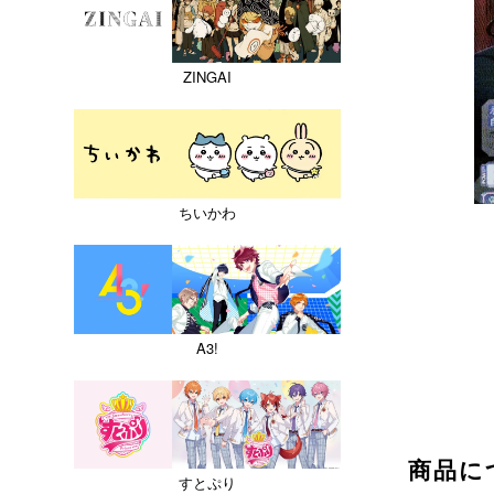
ZINGAI
ちいかわ
A3!
商品に
すとぷり