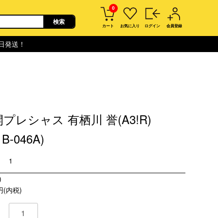
0
カート
お気に入り
ログイン
会員登録
即日発送！
プレシャス 有栖川 誉(A3!R)
1B-046A)
1
)
円(内税)