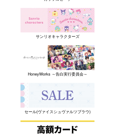
サンリオキャラクターズ
HoneyWorks ～告白実行委員会～
セール(ヴァイスシュヴァルツブラウ)