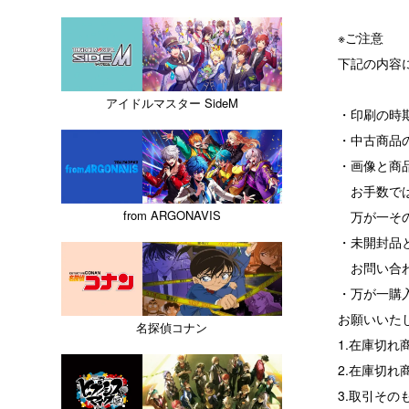
※ご注意
下記の内容
アイドルマスター SideM
・印刷の時
・中古商品
・画像と商
お手数では
from ARGONAVIS
万が一その
・未開封品
お問い合わ
・万が一購
お願いいた
名探偵コナン
1.在庫切
2.在庫切
3.取引その