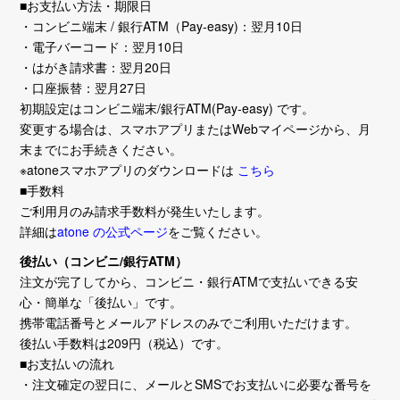
■お支払い方法・期限日
・コンビニ端末 / 銀行ATM（Pay-easy)：翌月10日
・電子バーコード：翌月10日
・はがき請求書：翌月20日
・口座振替：翌月27日
初期設定はコンビニ端末/銀行ATM(Pay-easy) です。
変更する場合は、スマホアプリまたはWebマイページから、月
末までにお手続きください。
※atoneスマホアプリのダウンロードは
こちら
■手数料
ご利用月のみ請求手数料が発生いたします。
詳細は
atone の公式ページ
をご覧ください。
後払い（コンビニ/銀行ATM）
注文が完了してから、コンビニ・銀行ATMで支払いできる安
心・簡単な「後払い」です。
携帯電話番号とメールアドレスのみでご利用いただけます。
後払い手数料は209円（税込）です。
■お支払いの流れ
・注文確定の翌日に、メールとSMSでお支払いに必要な番号を