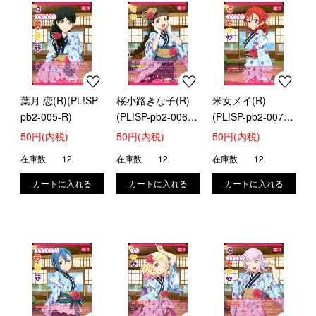
葉月 恋(R)(PL!SP-
桜小路きな子(R)
米女メイ(R)
pb2-005-R)
(PL!SP-pb2-006-
(PL!SP-pb2-007-
R)
R)
50円(内税)
50円(内税)
50円(内税)
在庫数
12
在庫数
12
在庫数
12