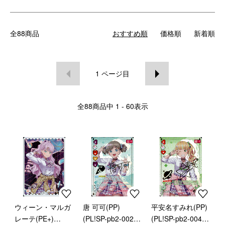
全88商品
おすすめ順
価格順
新着順
1
ページ目
全
88
商品中
1 - 60
表示
ウィーン・マルガ
唐 可可(PP)
平安名すみれ(PP)
レーテ(PE+)
(PL!SP-pb2-002-
(PL!SP-pb2-004-