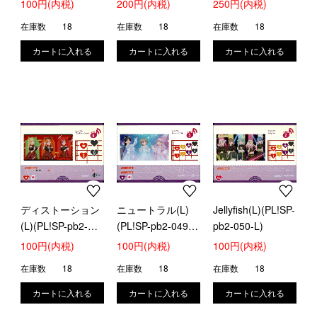
100円(内税)
200円(内税)
250円(内税)
L)
在庫数
18
在庫数
18
在庫数
18
ディストーション
ニュートラル(L)
Jellyfish(L)(PL!SP-
(L)(PL!SP-pb2-
(PL!SP-pb2-049-
pb2-050-L)
048-L)
L)
100円(内税)
100円(内税)
100円(内税)
在庫数
18
在庫数
18
在庫数
18