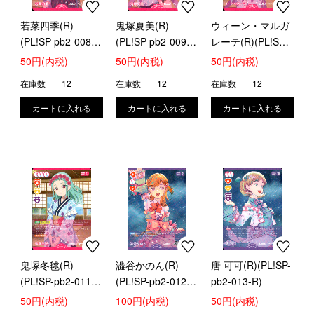
若菜四季(R)
鬼塚夏美(R)
ウィーン・マルガ
(PL!SP-pb2-008-
(PL!SP-pb2-009-
レーテ(R)(PL!SP-
R)
R)
pb2-010-R)
50円(内税)
50円(内税)
50円(内税)
在庫数
12
在庫数
12
在庫数
12
鬼塚冬毬(R)
澁谷かのん(R)
唐 可可(R)(PL!SP-
(PL!SP-pb2-011-
(PL!SP-pb2-012-
pb2-013-R)
R)
R)
50円(内税)
100円(内税)
50円(内税)