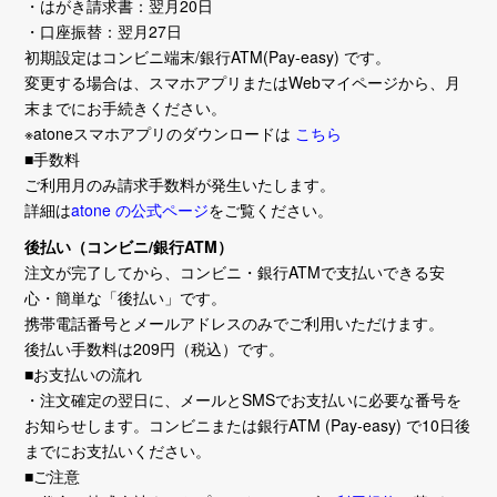
・はがき請求書：翌月20日
・口座振替：翌月27日
初期設定はコンビニ端末/銀行ATM(Pay-easy) です。
変更する場合は、スマホアプリまたはWebマイページから、月
末までにお手続きください。
※atoneスマホアプリのダウンロードは
こちら
■手数料
ご利用月のみ請求手数料が発生いたします。
詳細は
atone の公式ページ
をご覧ください。
後払い（コンビニ/銀行ATM）
注文が完了してから、コンビニ・銀行ATMで支払いできる安
心・簡単な「後払い」です。
携帯電話番号とメールアドレスのみでご利用いただけます。
後払い手数料は209円（税込）です。
■お支払いの流れ
・注文確定の翌日に、メールとSMSでお支払いに必要な番号を
お知らせします。コンビニまたは銀行ATM (Pay-easy) で10日後
までにお支払いください。
■ご注意