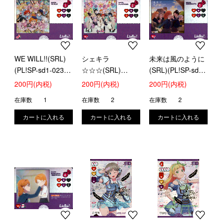
WE WILL!!(SRL)
シェキラ
未来は風のように
(PL!SP-sd1-023-
☆☆☆(SRL)
(SRL)(PL!SP-sd1-
SRL)
(PL!SP-sd1-024-
025-SRL)
200円(内税)
200円(内税)
200円(内税)
SRL)
在庫数
1
在庫数
2
在庫数
2