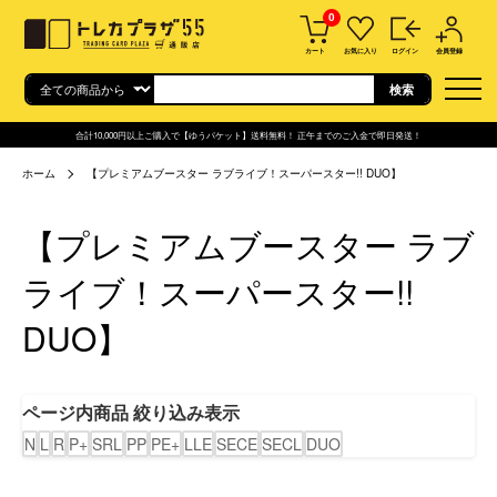
0
カート
お気に入り
ログイン
会員登録
合計10,000円以上ご購入で【ゆうパケット】送料無料！ 正午までのご入金で即日発送！
ホーム
【プレミアムブースター ラブライブ！スーパースター!! DUO】
【プレミアムブースター ラブ
ライブ！スーパースター!!
DUO】
ページ内商品 絞り込み表示
N
L
R
P+
SRL
PP
PE+
LLE
SECE
SECL
DUO