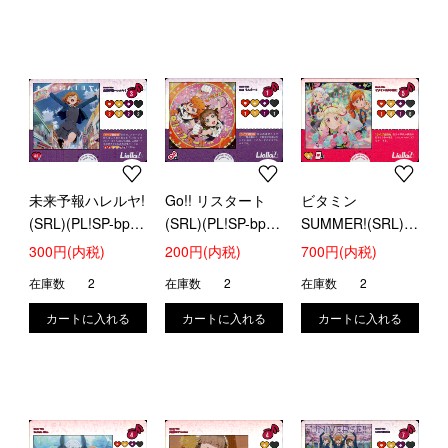
未来予報ハレルヤ!
Go!! リスタート
ビタミン
(SRL)(PL!SP-bp1-
(SRL)(PL!SP-bp2-
SUMMER!(SRL)
026-SRL)
023-SRL)
(PL!SP-bp2-024-
300円(内税)
200円(内税)
700円(内税)
SRL)
在庫数
2
在庫数
2
在庫数
2