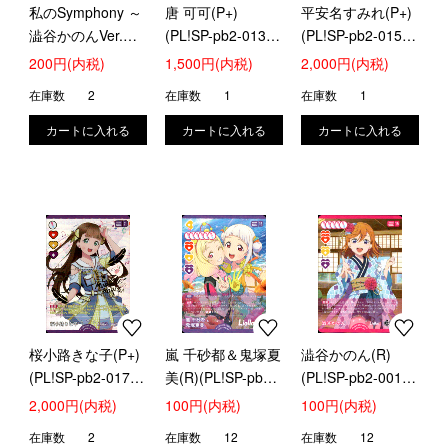
私のSymphony ～
唐 可可(P+)
平安名すみれ(P+)
澁谷かのんVer.～
(PL!SP-pb2-013-
(PL!SP-pb2-015-
(SRL)(PL!SP-sd1-
P+)
P+)
200円(内税)
1,500円(内税)
2,000円(内税)
026-SRL)
在庫数
2
在庫数
1
在庫数
1
桜小路きな子(P+)
嵐 千砂都＆鬼塚夏
澁谷かのん(R)
(PL!SP-pb2-017-
美(R)(PL!SP-pb2-
(PL!SP-pb2-001-
P+)
000-R)
R)
2,000円(内税)
100円(内税)
100円(内税)
在庫数
2
在庫数
12
在庫数
12