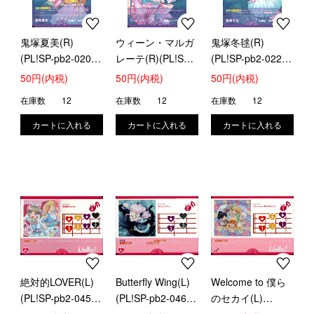
鬼塚夏美(R)
ウィーン・マルガ
鬼塚冬毬(R)
(PL!SP-pb2-020-
レーテ(R)(PL!SP-
(PL!SP-pb2-022-
R)
pb2-021-R)
R)
50円(内税)
50円(内税)
50円(内税)
在庫数
12
在庫数
12
在庫数
12
絶対的LOVER(L)
Butterfly Wing(L)
Welcome to 僕ら
(PL!SP-pb2-045-
(PL!SP-pb2-046-
のセカイ(L)
L)
L)
(PL!SP-pb2-047-