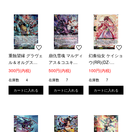
重蝕望縁 グラヴェ
崩仇雪魂 マルディ
幻奏仙女 ケイショ
ル＆オルグス
アス＆コユキ
ウ(RR)(DZ-
(RRR)(DZ-
(RRR)(DZ-
SS16/032)
300円(内税)
500円(内税)
100円(内税)
SS16/029)
SS16/030)
在庫数
4
在庫数
7
在庫数
7