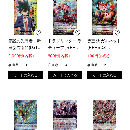
伝説の先導者 新
ドラグリッター ラ
赤宝獣 ガルネット
田新右衛門(LGTR)
ティーファ(RRR)
(RRR)(DZ-
(DZ-
(DZ-SS16/001)
SS16/002)
2,000円(内税)
600円(内税)
100円(内税)
SS16/LGTR04)
在庫数
1
在庫数
3
在庫数
5