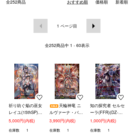
全252商品
おすすめ順
価格順
新着順
1
ページ目
全
252
商品中
1 - 60
表示
祈り紡ぐ焔の巫女
天輪神竜 ニ
知の探究者 セルセ
レイユ(15thSP)
ルヴァーナ・バガ
ーラ(FFR)(DZ-
(DZ-
ヴァーン(FFR)
SS16/FFR05)
5,000円(内税)
3,990円(内税)
1,000円(内税)
SS16/15thSP02)
(DZ-SS16/FFR02)
在庫数
1
在庫数
1
在庫数
1