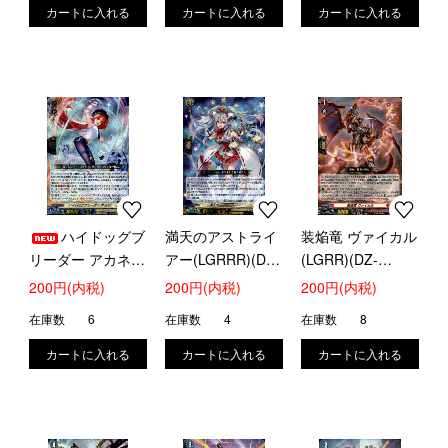
ハイドッグブ
満天のアストライ
装焔竜 ヴァイカル
リーダー アカネ
アー(LGRRR)(DZ-
(LGRR)(DZ-
(LGRRR)(DZ-
SS16/LG10)
SS16/LG11)
200円(内税)
200円(内税)
200円(内税)
SS16/LG09)
在庫数
6
在庫数
4
在庫数
8