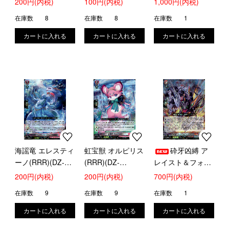
200円(内税)
100円(内税)
1,000円(内税)
姉さん(RRR)(DZ-
在庫数
8
在庫数
8
在庫数
1
SS16/023)
海謡竜 エレスティ
虹宝獣 オルピリス
砕牙凶縛 ア
ーノ(RRR)(DZ-
(RRR)(DZ-
レイスト＆フォル
SS16/025)
SS16/026)
ガモルト(RRR)
200円(内税)
200円(内税)
700円(内税)
(DZ-SS16/027)
在庫数
9
在庫数
9
在庫数
1