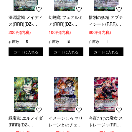
深淵霊域 メイディ
幻翅竜 フェアルミ
惜別の妖精 アプテ
ス(RRR)(DZ-
ア(RRR)(DZ-
ィシート(RRR)
SS16/019)
SS16/020)
(DZ-SS16/021)
200円(内税)
100円(内税)
800円(内税)
在庫数
5
在庫数
10
在庫数
1
緑宝獣 エルメイダ
イメージしろ!マリ
今夜だけの魔女 ス
(RRR)(DZ-
レーンとのチェキ
トレージャ(RRR)
SS16/022)
会を! ダウナーお
(DZ-SS16/024)