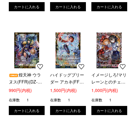
煌天神 ウラ
ハイドッグブリー
イメージしろ!マリ
ヌス(FFR)(DZ-
ダー アカネ(FFR)
レーンとのチェキ
SS16/FFR13)
(DZ-SS16/FFR15)
会を! ダウナーお
990円(内税)
1,500円(内税)
1,000円(内税)
姉さん(FFR)(DZ-
在庫数
1
在庫数
1
在庫数
1
SS16/FFR19)