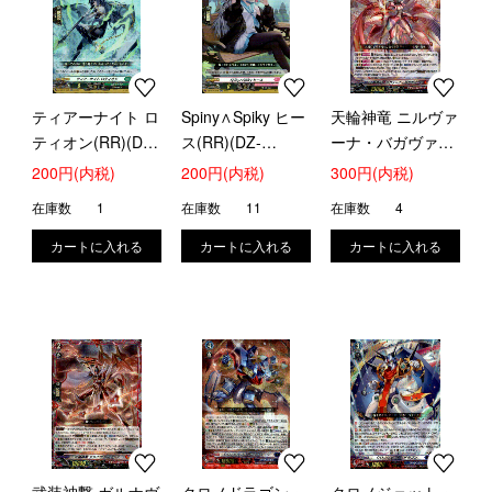
ティアーナイト ロ
Spiny∧Spiky ヒー
天輪神竜 ニルヴァ
ティオン(RR)(DZ-
ス(RR)(DZ-
ーナ・バガヴァー
SS16/047)
SS16/048)
ン(LGRRR)(DZ-
200円(内税)
200円(内税)
300円(内税)
SS16/LG01)
在庫数
1
在庫数
11
在庫数
4
武装神撃 ガルナヴ
クロノドラゴン・
クロノジェット・