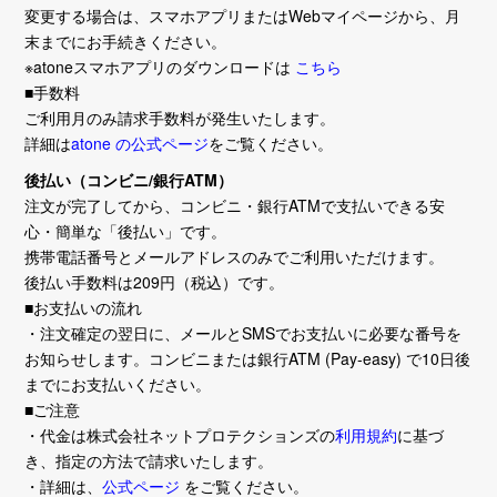
変更する場合は、スマホアプリまたはWebマイページから、月
末までにお手続きください。
※atoneスマホアプリのダウンロードは
こちら
■手数料
ご利用月のみ請求手数料が発生いたします。
詳細は
atone の公式ページ
をご覧ください。
後払い（コンビニ/銀行ATM）
注文が完了してから、コンビニ・銀行ATMで支払いできる安
心・簡単な「後払い」です。
携帯電話番号とメールアドレスのみでご利用いただけます。
後払い手数料は209円（税込）です。
■お支払いの流れ
・注文確定の翌日に、メールとSMSでお支払いに必要な番号を
お知らせします。コンビニまたは銀行ATM (Pay-easy) で10日後
までにお支払いください。
■ご注意
・代金は株式会社ネットプロテクションズの
利用規約
に基づ
き、指定の方法で請求いたします。
・詳細は、
公式ページ
をご覧ください。