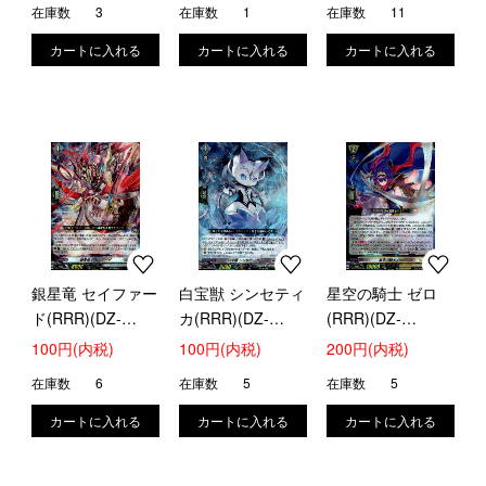
在庫数
3
在庫数
1
在庫数
11
銀星竜 セイファー
白宝獣 シンセティ
星空の騎士 ゼロ
ド(RRR)(DZ-
カ(RRR)(DZ-
(RRR)(DZ-
SS16/012)
SS16/013)
SS16/015)
100円(内税)
100円(内税)
200円(内税)
在庫数
6
在庫数
5
在庫数
5