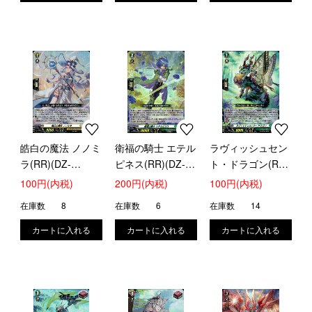
皓白の魔法 ノノミ
衛福の騎士 エテル
ラヴィッシュセン
ラ(RR)(DZ-
ピネス(RR)(DZ-
ト・ドラゴン(RR)
SS16/043)
SS16/045)
(DZ-SS16/046)
100円(内税)
200円(内税)
100円(内税)
在庫数
8
在庫数
6
在庫数
14