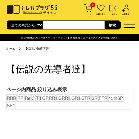
0
カート
お気に入り
ログイン
会員登録
合計10,000円以上ご購入で【ゆうパケット】送料無料！ 正午までのご入金で即日発送！
ホーム
【伝説の先導者達】
【伝説の先導者達】
ページ内商品 絞り込み表示
RRR
RR
Re
C
T
LGRRR
LGRR
LGR
LGTR
SR
FFR
15thSP
SEC