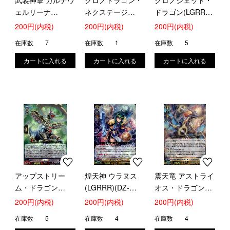
ェルリーナ
ネクステージ
ドラゴン(LGRRR)
(LGRRR)(DZ-
(LGRRR)(DZ-
(DZ-SS16/LG05)
200円(内税)
200円(内税)
200円(内税)
SS16/LG02)
SS16/LG04)
在庫数
7
在庫数
1
在庫数
5
アップストリー
煌天神 ウラヌス
震天竜 アストライ
ム・ドラゴン
(LGRRR)(DZ-
オス・ドラゴン
(LGRRR)(DZ-
SS16/LG07)
(LGRRR)(DZ-
200円(内税)
200円(内税)
200円(内税)
SS16/LG06)
SS16/LG08)
在庫数
5
在庫数
4
在庫数
4