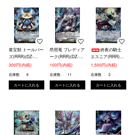
黄宝獣 トールパー
昂照竜 ブレディア
終夜の騎士
ズ(RRR)(DZ-
ーク(RRR)(DZ-
エスニア(RRR)
SS16/016)
SS16/017)
(DZ-SS16/018)
300円(内税)
100円(内税)
1,500円(内税)
在庫数
6
在庫数
11
在庫数
2