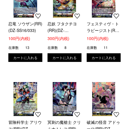
忍竜 ソウザン(RR)
忍妖 フタクチヨ
フェスティヴ・ト
(DZ-SS16/033)
(RR)(DZ-
ラピージスト(RR)
SS16/034)
(DZ-SS16/035)
100円(内税)
300円(内税)
100円(内税)
在庫数
13
在庫数
8
在庫数
11
冒険科学士 アリウ
冥刺の魔槍士 クリ
破滅の怪音 アドゥ
ス(RR)(DZ-
ミナトレス(RR)
ーロ(RR)(DZ-