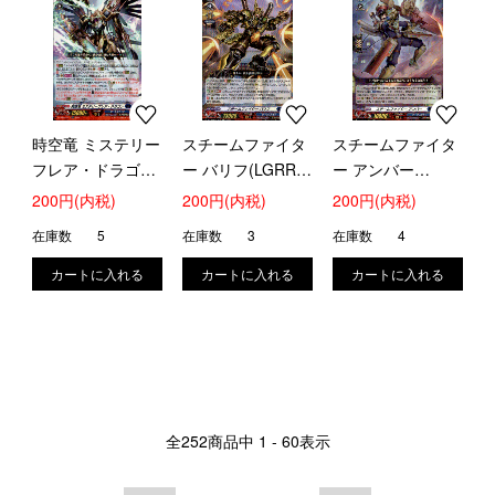
時空竜 ミステリー
スチームファイタ
スチームファイタ
フレア・ドラゴン
ー バリフ(LGRR)
ー アンバー
(LGRR)(DZ-
(DZ-SS16/LG13)
(LGRR)(DZ-
200円(内税)
200円(内税)
200円(内税)
SS16/LG12)
SS16/LG14)
在庫数
5
在庫数
3
在庫数
4
全
252
商品中
1 - 60
表示