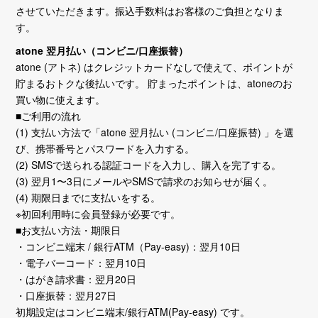
させていただきます。振込手数料はお客様のご負担となりま
す。
atone 翌月払い（コンビニ/口座振替）
atone (アトネ) はクレジットカードなしで使えて、ポイントが
貯まるおトクな後払いです。 貯まったポイントは、atoneのお
買い物に使えます。
■ご利用の流れ
(1) 支払い方法で「atone 翌月払い (コンビニ/口座振替) 」を選
び、携帯番号とパスワードを入力する。
(2) SMSで送られる認証コードを入力し、購入を完了する。
(3) 翌月1〜3日にメールやSMSで請求のお知らせが届く。
(4) 期限日までに支払いをする。
※初回利用時に会員登録が必要です。
■お支払い方法・期限日
・コンビニ端末 / 銀行ATM（Pay-easy)：翌月10日
・電子バーコード：翌月10日
・はがき請求書：翌月20日
・口座振替：翌月27日
初期設定はコンビニ端末/銀行ATM(Pay-easy) です。