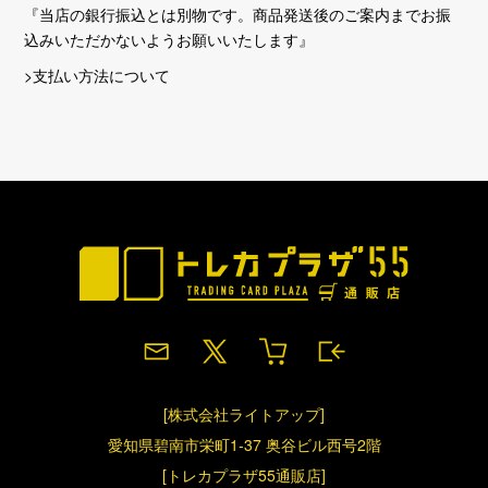
『当店の銀行振込とは別物です。商品発送後のご案内までお振
込みいただかないようお願いいたします』
>支払い方法について
[株式会社ライトアップ]
愛知県碧南市栄町1-37 奥谷ビル西号2階
[トレカプラザ55通販店]