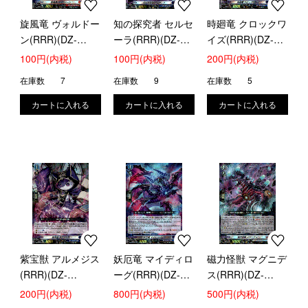
旋風竜 ヴォルドー
知の探究者 セルセ
時廻竜 クロックワ
ン(RRR)(DZ-
ーラ(RRR)(DZ-
イズ(RRR)(DZ-
SS16/003)
SS16/005)
SS16/007)
100円(内税)
100円(内税)
200円(内税)
在庫数
7
在庫数
9
在庫数
5
紫宝獣 アルメジス
妖厄竜 マイディロ
磁力怪獣 マグニデ
(RRR)(DZ-
ーグ(RRR)(DZ-
ス(RRR)(DZ-
SS16/008)
SS16/009)
SS16/010)
200円(内税)
800円(内税)
500円(内税)