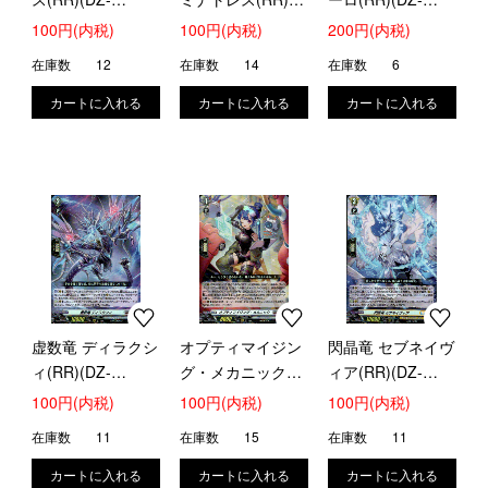
SS16/036)
(DZ-SS16/037)
SS16/038)
100円(内税)
100円(内税)
200円(内税)
在庫数
12
在庫数
14
在庫数
6
虚数竜 ディラクシ
オプティマイジン
閃晶竜 セブネイヴ
ィ(RR)(DZ-
グ・メカニック
ィア(RR)(DZ-
SS16/039)
(RR)(DZ-
SS16/042)
100円(内税)
100円(内税)
100円(内税)
SS16/040)
在庫数
11
在庫数
15
在庫数
11