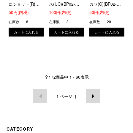
にショット(R)
ス(UC)(BP02-
カワ(C)(BP02-
(BP02-044/082)
018/082)
019/082)
50円(内税)
100円(内税)
50円(内税)
在庫数
8
在庫数
8
在庫数
20
全
172
商品中
1 - 60
表示
1
ページ目
CATEGORY