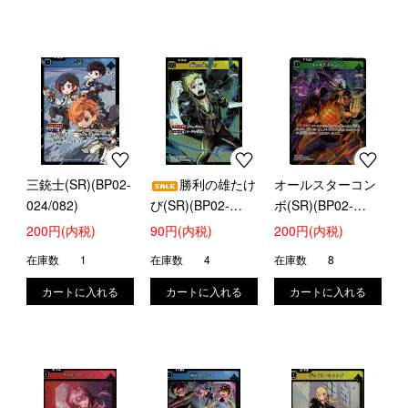
三銃士(SR)(BP02-
勝利の雄たけ
オールスターコン
024/082)
び(SR)(BP02-
ボ(SR)(BP02-
031/082)
038/082)
200円(内税)
90円(内税)
200円(内税)
在庫数
1
在庫数
4
在庫数
8