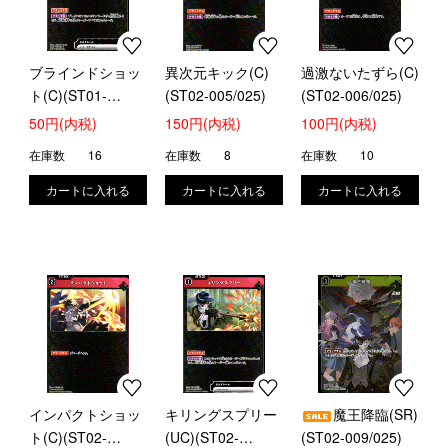
ブラインドショッ
異次元キック(C)
過激ないたずら(C)
ト(C)(ST01-
(ST02-005/025)
(ST02-006/025)
012/025)
50円(内税)
150円(内税)
100円(内税)
在庫数
16
在庫数
8
在庫数
10
インパクトショッ
キリングスプリー
魔王降臨(SR)
ト(C)(ST02-
(UC)(ST02-
(ST02-009/025)