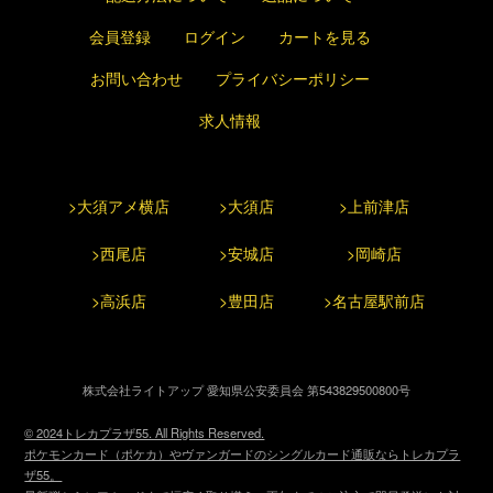
会員登録
ログイン
カートを見る
お問い合わせ
プライバシーポリシー
求人情報
>大須アメ横店
>大須店
>上前津店
>西尾店
>安城店
>岡崎店
>高浜店
>豊田店
>名古屋駅前店
株式会社ライトアップ 愛知県公安委員会 第543829500800号
© 2024トレカプラザ55. All Rights Reserved.
ポケモンカード（ポケカ）やヴァンガードのシングルカード通販ならトレカプラ
ザ55。