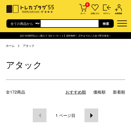
0
カート
お気に入り
ログイン
会員登録
合計10,000円以上ご購入で【ゆうパケット】送料無料！ 正午までのご入金で即日発送！
ホーム
アタック
アタック
全172商品
おすすめ順
価格順
新着順
1
ページ目