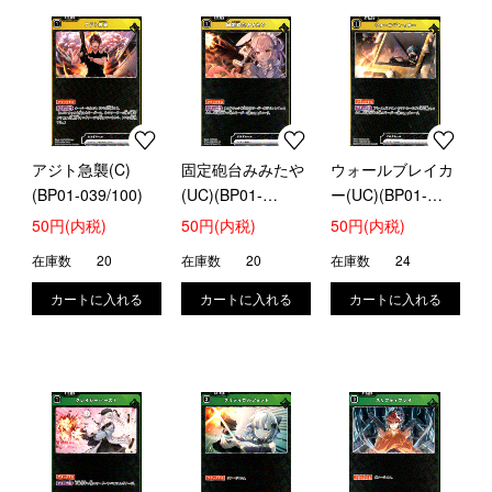
アジト急襲(C)
固定砲台みみたや
ウォールブレイカ
(BP01-039/100)
(UC)(BP01-
ー(UC)(BP01-
041/100)
042/100)
50円(内税)
50円(内税)
50円(内税)
在庫数
20
在庫数
20
在庫数
24