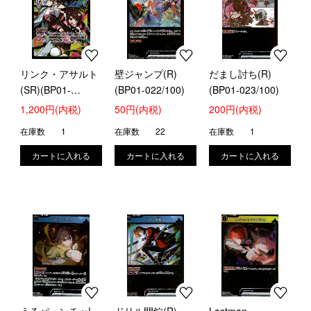
リンク・アサルト
壁ジャンプ(R)
だまし討ち(R)
(SR)(BP01-
(BP01-022/100)
(BP01-023/100)
044/100)
1,200円(内税)
50円(内税)
200円(内税)
在庫数
1
在庫数
22
在庫数
1