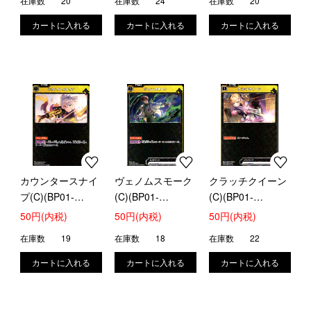
在庫数
20
在庫数
24
在庫数
20
カウンタースナイ
ヴェノムスモーク
クラッチクイーン
プ(C)(BP01-
(C)(BP01-
(C)(BP01-
036/100)
037/100)
038/100)
50円(内税)
50円(内税)
50円(内税)
在庫数
19
在庫数
18
在庫数
22