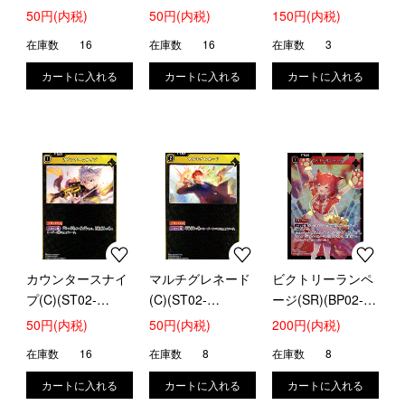
007/025)
008/025)
50円(内税)
50円(内税)
150円(内税)
在庫数
16
在庫数
16
在庫数
3
カウンタースナイ
マルチグレネード
ビクトリーランペ
プ(C)(ST02-
(C)(ST02-
ージ(SR)(BP02-
010/025)
011/025)
017/082)
50円(内税)
50円(内税)
200円(内税)
在庫数
16
在庫数
8
在庫数
8