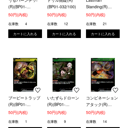
うるパーンチッ!
ドリル開錠(R)
Lastman
(R)(BP01-
(BP01-032/100)
Standing(R)
029/100)
(BP01-040/100)
50円(内税)
50円(内税)
50円(内税)
在庫数
4
在庫数
12
在庫数
21
ブービートラップ
いたずらドローン
コンビネーション
(R)(BP01-
(R)(BP01-
アタック(R)
043/100)
047/100)
(BP01-051/100)
50円(内税)
50円(内税)
50円(内税)
在庫数
1
在庫数
9
在庫数
14