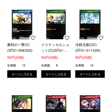
勝利の一撃(C)
クリティカルショ
冷静沈着(UC)
(ST01-008/025)
ット(C)(ST01-
(ST01-011/025)
010/025)
50円(内税)
50円(内税)
50円(内税)
在庫数
10
在庫数
8
在庫数
16