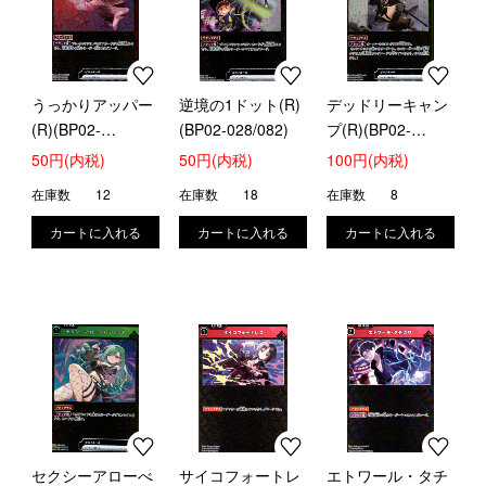
うっかりアッパー
逆境の1ドット(R)
デッドリーキャン
(R)(BP02-
(BP02-028/082)
プ(R)(BP02-
021/082)
035/082)
50円(内税)
50円(内税)
100円(内税)
在庫数
12
在庫数
18
在庫数
8
セクシーアローべ
サイコフォートレ
エトワール・タチ