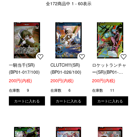
全
172
商品中
1 - 60
表示
一騎当千(SR)
CLUTCH!!!(SR)
ロケットランチャ
(BP01-017/100)
(BP01-026/100)
ー(SR)(BP01-
035/100)
200円(内税)
200円(内税)
200円(内税)
在庫数
9
在庫数
6
在庫数
11