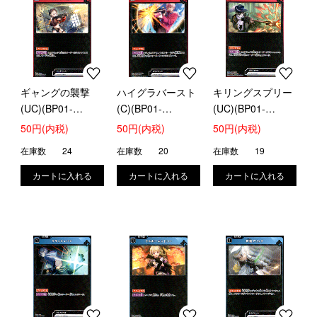
ギャングの襲撃
ハイグラバースト
キリングスプリー
(UC)(BP01-
(C)(BP01-
(UC)(BP01-
021/100)
024/100)
025/100)
50円(内税)
50円(内税)
50円(内税)
在庫数
24
在庫数
20
在庫数
19