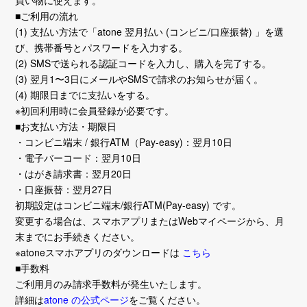
■ご利用の流れ
(1) 支払い方法で「atone 翌月払い (コンビニ/口座振替) 」を選
び、携帯番号とパスワードを入力する。
(2) SMSで送られる認証コードを入力し、購入を完了する。
(3) 翌月1〜3日にメールやSMSで請求のお知らせが届く。
(4) 期限日までに支払いをする。
※初回利用時に会員登録が必要です。
■お支払い方法・期限日
・コンビニ端末 / 銀行ATM（Pay-easy)：翌月10日
・電子バーコード：翌月10日
・はがき請求書：翌月20日
・口座振替：翌月27日
初期設定はコンビニ端末/銀行ATM(Pay-easy) です。
変更する場合は、スマホアプリまたはWebマイページから、月
末までにお手続きください。
※atoneスマホアプリのダウンロードは
こちら
■手数料
ご利用月のみ請求手数料が発生いたします。
詳細は
atone の公式ページ
をご覧ください。