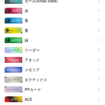
セール(Xross Stars)
赤
青
黄
緑
リーダー
アタック
メモリア
タクティクス
PPカード
ACE