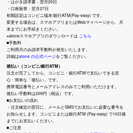
・はがき請求書：翌月20日
・口座振替：翌月27日
初期設定はコンビニ端末/銀行ATM(Pay-easy) です。
変更する場合は、スマホアプリまたはWebマイページから、月
末までにお手続きください。
※atoneスマホアプリのダウンロードは
こちら
■手数料
ご利用月のみ請求手数料が発生いたします。
詳細は
atone の公式ページ
をご覧ください。
後払い（コンビニ/銀行ATM）
注文が完了してから、コンビニ・銀行ATMで支払いできる安
心・簡単な「後払い」です。
携帯電話番号とメールアドレスのみでご利用いただけます。
後払い手数料は209円（税込）です。
■お支払いの流れ
・注文確定の翌日に、メールとSMSでお支払いに必要な番号を
お知らせします。コンビニまたは銀行ATM (Pay-easy) で10日後
までにお支払いください。
■ご注意