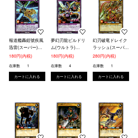
報道艦轟鎧號疾風
夢幻刃龍ビルドリ
幻刃破竜ドレイク
迅雷(スーパー)
ム(ウルトラ)
ラッシュ(スーパ
(RD/KP07-JP037)
(RD/GRP1-JP014)
ー)(RD/MAX2-
180円(内税)
180円(内税)
280円(内税)
JP029)
在庫数
1
在庫数
4
在庫数
1