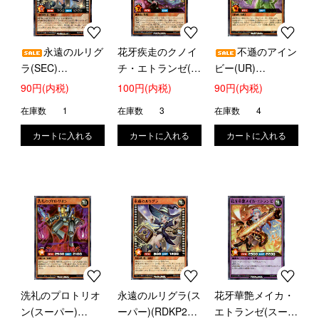
永遠のルリグ
花牙疾走のクノイ
不遜のアイン
ラ(SEC)
チ・エトランゼ(ウ
ビー(UR)
(RD/KP21-JP028)
ルトラ)(RD/KP21-
(RD/KP21-JP031)
90円(内税)
100円(内税)
90円(内税)
JP012)
在庫数
1
在庫数
3
在庫数
4
洗礼のプロトリオ
永遠のルリグラ(ス
花牙華艶メイカ・
ン(スーパー)
ーパー)(RDKP21-
エトランゼ(スーパ