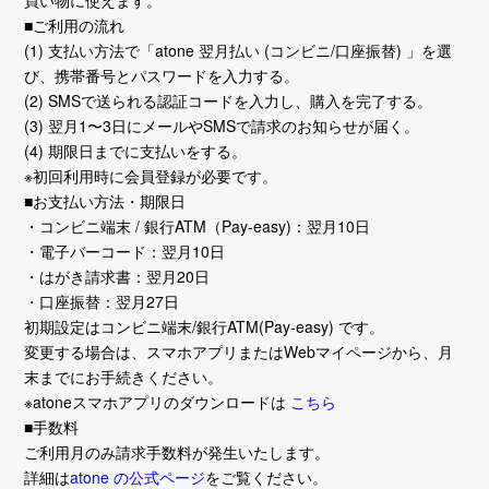
■ご利用の流れ
(1) 支払い方法で「atone 翌月払い (コンビニ/口座振替) 」を選
び、携帯番号とパスワードを入力する。
(2) SMSで送られる認証コードを入力し、購入を完了する。
(3) 翌月1〜3日にメールやSMSで請求のお知らせが届く。
(4) 期限日までに支払いをする。
※初回利用時に会員登録が必要です。
■お支払い方法・期限日
・コンビニ端末 / 銀行ATM（Pay-easy)：翌月10日
・電子バーコード：翌月10日
・はがき請求書：翌月20日
・口座振替：翌月27日
初期設定はコンビニ端末/銀行ATM(Pay-easy) です。
変更する場合は、スマホアプリまたはWebマイページから、月
末までにお手続きください。
※atoneスマホアプリのダウンロードは
こちら
■手数料
ご利用月のみ請求手数料が発生いたします。
詳細は
atone の公式ページ
をご覧ください。