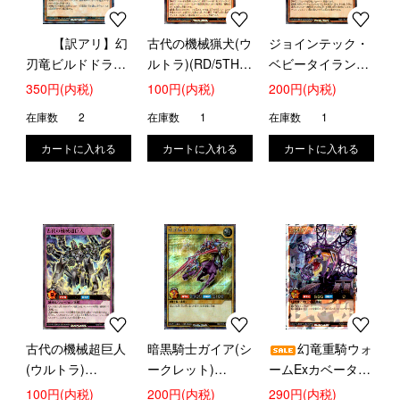
【訳アリ】幻
古代の機械猟犬(ウ
ジョインテック・
刃竜ビルドドラゴ
ルトラ)(RD/5TH1-
ベビータイラント
ン(ラッシュ)
JP048)
(ウルトラ)
350円(内税)
100円(内税)
200円(内税)
(RD/KP04-JP024)
(RD/5TH1-JP045)
在庫数
2
在庫数
1
在庫数
1
古代の機械超巨人
暗黒騎士ガイア(シ
幻竜重騎ウォ
(ウルトラ)
ークレット)
ームExカベーター
(RD/5TH1-JP030)
(RD/5TH1-JP138)
[L](OverRush)
100円(内税)
200円(内税)
290円(内税)