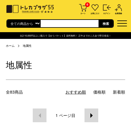
0
カート
お気に入り
ログイン
会員登録
合計10,000円以上ご購入で【ゆうパケット】送料無料！ 正午までのご入金で即日発送！
ホーム
地属性
地属性
全83商品
おすすめ順
価格順
新着順
1
ページ目