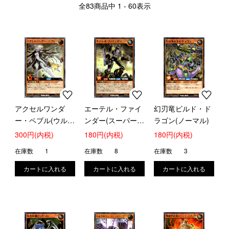
全
83
商品中
1 - 60
表示
アクセルワンダ
エーテル・ファイ
幻刃竜ビルド・ド
ー・ペブル(ウルト
ンダー(スーパー)
ラゴン(ノーマル)
ラ)(RD/RLP1-
(RD/GRP1-JP022)
300円(内税)
180円(内税)
180円(内税)
JP001)
在庫数
1
在庫数
8
在庫数
3