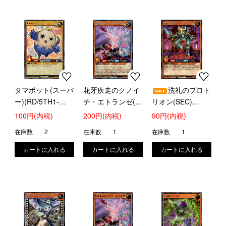
タマボット(スーパ
花牙疾走のクノイ
洗礼のプロト
ー)(RD/5TH1-
チ・エトランゼ(シ
リオン(SEC)
JP121)
ークレット)
(RD/KP21-JP026)
100円(内税)
200円(内税)
90円(内税)
(RD/KP21-JP012)
在庫数
2
在庫数
1
在庫数
1