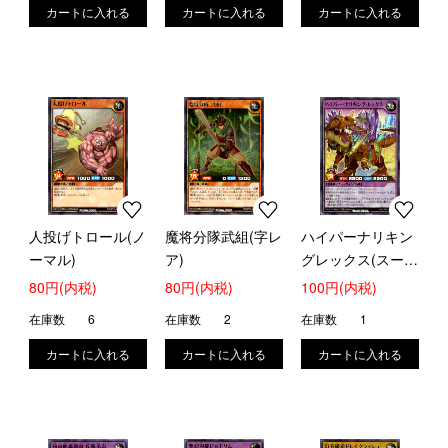
人投げトロール(ノ
魔将分隊武組(字レ
ハイパーナリキン
ーマル)
ア)
グレックス(スーパ
ー)(RD/EXT1-
80円(内税)
80円(内税)
100円(内税)
JP037)
在庫数
6
在庫数
2
在庫数
1