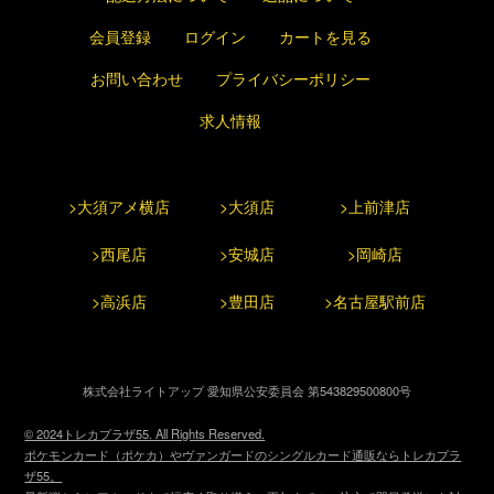
会員登録
ログイン
カートを見る
お問い合わせ
プライバシーポリシー
求人情報
>大須アメ横店
>大須店
>上前津店
>西尾店
>安城店
>岡崎店
>高浜店
>豊田店
>名古屋駅前店
株式会社ライトアップ 愛知県公安委員会 第543829500800号
© 2024トレカプラザ55. All Rights Reserved.
ポケモンカード（ポケカ）やヴァンガードのシングルカード通販ならトレカプラ
ザ55。