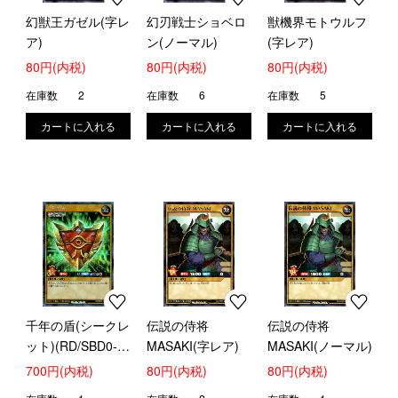
幻獣王ガゼル(字レ
幻刃戦士ショベロ
獣機界モトウルフ
ア)
ン(ノーマル)
(字レア)
80円(内税)
80円(内税)
80円(内税)
在庫数
2
在庫数
6
在庫数
5
千年の盾(シークレ
伝説の侍将
伝説の侍将
ット)(RD/SBD0-
MASAKI(字レア)
MASAKI(ノーマル)
JP001)
700円(内税)
80円(内税)
80円(内税)