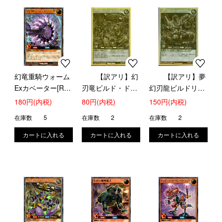
幻竜重騎ウォーム
【訳アリ】幻
【訳アリ】夢
Exカベーター[R]
刃竜ビルド・ドラ
幻刃龍ビルドリム
(ウルトラ)
ゴン(ゴールドラッ
(ゴールドラッシ
180円(内税)
80円(内税)
150円(内税)
(RD/KP04-JP023)
シュ)(RD/GRP1-
ュ)(RD/GRP1-
在庫数
5
在庫数
2
在庫数
2
JP007)
JP014)