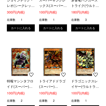
ジョインテック・
スーパーキングレ
穿撃竜バンカース
レオ(シークレッ
ックス(スーパー)
トライク(ウルト
ト)(RD/DD02-
(RD/KP02-JP029)
ラ)(RD/KP02-
300円(内税)
100円(内税)
180円(内税)
JP002)
JP022)
在庫数
1
在庫数
1
在庫数
3
特報マシンタフロ
トライアドドラゴ
ドラゴニックスレ
イド(スーパー)
(スーパー)
イヤー(ウルトラ)
(RD/KP03-JP032)
(RD/P003-JP002)
(RD/KP01-JP026)
100円(内税)
100円(内税)
100円(内税)
在庫数
2
在庫数
2
在庫数
1