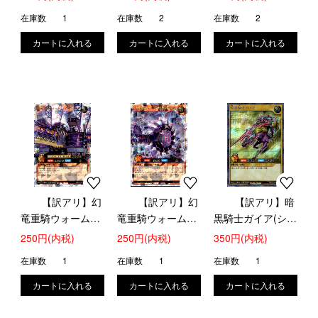
(RD/5TH1-JP150)
在庫数
1
在庫数
2
在庫数
2
【訳アリ】幻
【訳アリ】幻
【訳アリ】暗
竜重騎ウォームEx
竜重騎ウォームEx
黒騎士ガイア(シー
カベーター
カベーター[R]
クレット)
250円(内税)
250円(内税)
350円(内税)
(OverRush)
(OverRush)
(RD/5TH1-JP138)
在庫数
1
在庫数
1
在庫数
1
(RD/5TH1-JP151)
(RD/5TH1-JP152)