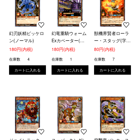
幻刃妖精ピッケロ
幻竜重騎ウォーム
獣機界賢者ローラ
ン(ノーマル)
Exカベーター(ウ
ー・スタッグ(字レ
ルトラ)(RD/KP04-
ア)
180円(内税)
180円(内税)
80円(内税)
JP022)
在庫数
4
在庫数
1
在庫数
7