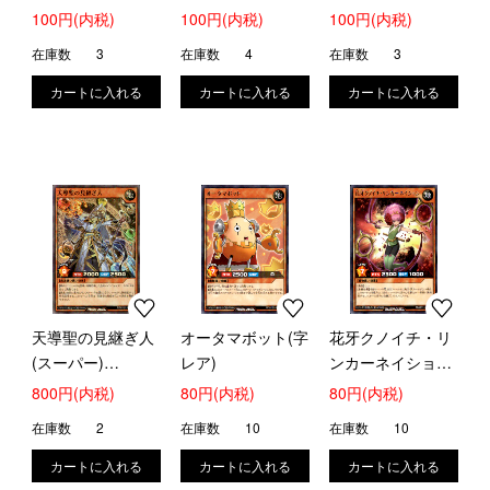
(RDKP21-JP026)
JP028)
ー)(RDKP21-
100円(内税)
100円(内税)
100円(内税)
JP040)
在庫数
3
在庫数
4
在庫数
3
天導聖の見継ぎ人
オータマボット(字
花牙クノイチ・リ
(スーパー)
レア)
ンカーネイション
(RDKP21-JPS00)
(字レア)
800円(内税)
80円(内税)
80円(内税)
在庫数
2
在庫数
10
在庫数
10