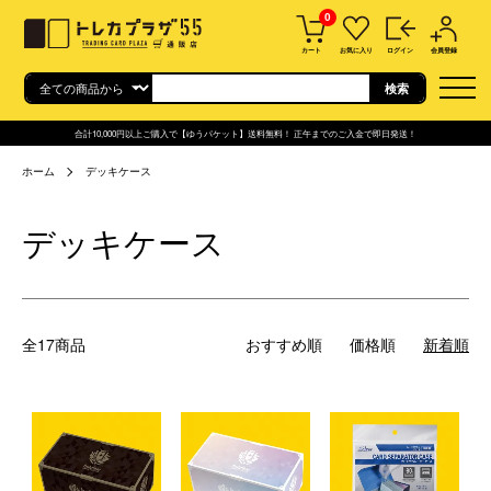
0
カート
お気に入り
ログイン
会員登録
合計10,000円以上ご購入で【ゆうパケット】送料無料！ 正午までのご入金で即日発送！
ホーム
デッキケース
デッキケース
全17商品
おすすめ順
価格順
新着順