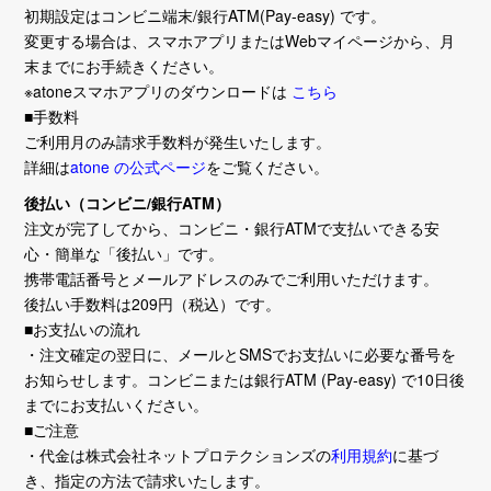
初期設定はコンビニ端末/銀行ATM(Pay-easy) です。
変更する場合は、スマホアプリまたはWebマイページから、月
末までにお手続きください。
※atoneスマホアプリのダウンロードは
こちら
■手数料
ご利用月のみ請求手数料が発生いたします。
詳細は
atone の公式ページ
をご覧ください。
後払い（コンビニ/銀行ATM）
注文が完了してから、コンビニ・銀行ATMで支払いできる安
心・簡単な「後払い」です。
携帯電話番号とメールアドレスのみでご利用いただけます。
後払い手数料は209円（税込）です。
■お支払いの流れ
・注文確定の翌日に、メールとSMSでお支払いに必要な番号を
お知らせします。コンビニまたは銀行ATM (Pay-easy) で10日後
までにお支払いください。
■ご注意
・代金は株式会社ネットプロテクションズの
利用規約
に基づ
き、指定の方法で請求いたします。