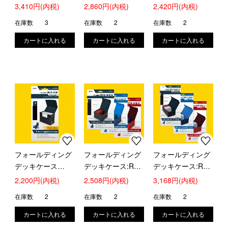
Pocket トリプルサ
3,410円(内税)
2,860円(内税)
2,420円(内税)
イズ
在庫数
3
在庫数
2
在庫数
2
フォールディング
フォールディング
フォールディング
デッキケース
デッキケース:R
デッキケース:R
Pocket デュアルサ
【ヴィンテージブ
LARGE【バミュー
2,200円(内税)
2,508円(内税)
3,168円(内税)
イズ
ラック】
ダブルー】
在庫数
2
在庫数
2
在庫数
2