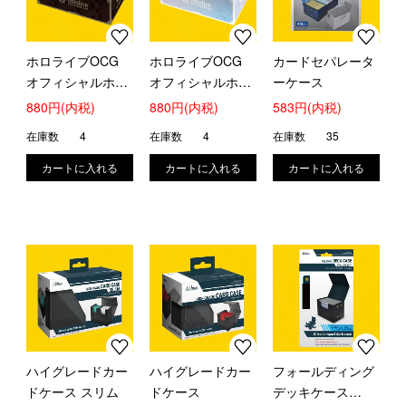
ホロライブOCG
ホロライブOCG
カードセパレータ
オフィシャルホロ
オフィシャルホロ
ーケース
カストレージボッ
カストレージボッ
880円(内税)
880円(内税)
583円(内税)
クス (ブランドロ
クス (ブランドロ
在庫数
4
在庫数
4
在庫数
35
ゴ Black)
ゴ White)
ハイグレードカー
ハイグレードカー
フォールディング
ドケース スリム
ドケース
デッキケース