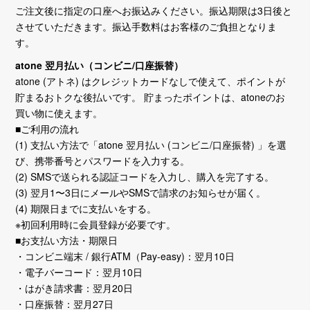
ご注文後に指定の口座へお振込みください。振込期限は3日後と
させていただきます。振込手数料はお客様のご負担となりま
す。
atone 翌月払い（コンビニ/口座振替）
atone (アトネ) はクレジットカードなしで使えて、ポイントが
貯まるおトクな後払いです。 貯まったポイントは、atoneのお
買い物に使えます。
■ご利用の流れ
(1) 支払い方法で「atone 翌月払い (コンビニ/口座振替) 」を選
び、携帯番号とパスワードを入力する。
(2) SMSで送られる認証コードを入力し、購入を完了する。
(3) 翌月1〜3日にメールやSMSで請求のお知らせが届く。
(4) 期限日までに支払いをする。
※初回利用時に会員登録が必要です。
■お支払い方法・期限日
・コンビニ端末 / 銀行ATM（Pay-easy)：翌月10日
・電子バーコード：翌月10日
・はがき請求書：翌月20日
・口座振替：翌月27日