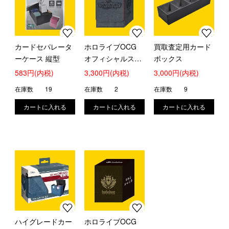
カードセパレータ
ホロライブOCG
買取査定用カード
ーケース 縦型
オフィシャルスペ
ボックス
シャルホロカケー
583円(内税)
3,300円(内税)
3,000円(内税)
ス『FLOW
在庫数
19
在庫数
2
在庫数
9
GLOW』
ハイグレードカー
ホロライブOCG