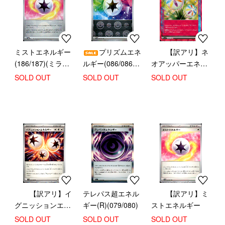
ミストエネルギー
プリズムエネ
【訳アリ】ネ
(186/187)(ミラー/
ルギー(086/086)
オアッパーエネル
モンスターボール)
(ミラー/モンスタ
ギー(071/071
SOLD OUT
SOLD OUT
SOLD OUT
ーボール)
ACE)
【訳アリ】イ
テレパス超エネル
【訳アリ】ミ
グニッションエネ
ギー(R)(079/080)
ストエネルギー
ルギー
SOLD OUT
SOLD OUT
SOLD OUT