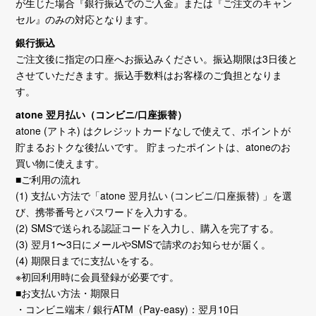
が生じた場合『銀行振込でのご入金』または『ご注文のキャン
セル』のみの対応となります。
銀行振込
ご注文後に指定の口座へお振込みください。振込期限は3日後と
させていただきます。振込手数料はお客様のご負担となりま
す。
atone 翌月払い（コンビニ/口座振替）
atone (アトネ) はクレジットカードなしで使えて、ポイントが
貯まるおトクな後払いです。 貯まったポイントは、atoneのお
買い物に使えます。
■ご利用の流れ
(1) 支払い方法で「atone 翌月払い (コンビニ/口座振替) 」を選
び、携帯番号とパスワードを入力する。
(2) SMSで送られる認証コードを入力し、購入を完了する。
(3) 翌月1〜3日にメールやSMSで請求のお知らせが届く。
(4) 期限日までに支払いをする。
※初回利用時に会員登録が必要です。
■お支払い方法・期限日
・コンビニ端末 / 銀行ATM（Pay-easy)：翌月10日