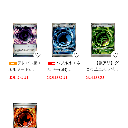
テレパス超エ
バブル水エネ
【訳アリ】グ
ネルギー(R)
ルギー(SR)
ロウ草エネルギー
(079/080)
(106/076)
(SR)(104/076)
SOLD OUT
SOLD OUT
SOLD OUT