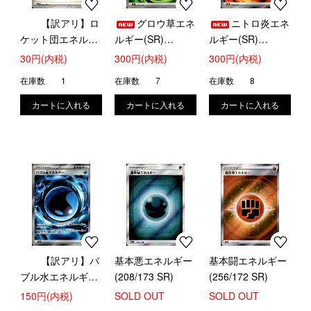
【訳アリ】ロ
グロウ草エネ
ニトロ炎エネ
ケット団エネルギ
ルギー(SR)
ルギー(SR)
ー
(104/076)
(105/076)
30円(内税)
300円(内税)
300円(内税)
在庫数
1
在庫数
7
在庫数
8
【訳アリ】バ
基本悪エネルギー
基本闘エネルギー
ブル水エネルギー
(208/173 SR)
(256/172 SR)
(SR)(106/076)
150円(内税)
SOLD OUT
SOLD OUT