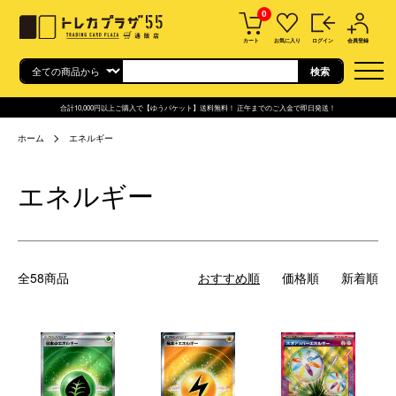
0
カート
お気に入り
ログイン
会員登録
合計10,000円以上ご購入で【ゆうパケット】送料無料！ 正午までのご入金で即日発送！
ホーム
エネルギー
エネルギー
全58商品
おすすめ順
価格順
新着順