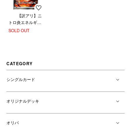
【訳アリ】ニ
トロ炎エネルギー
(SR)(105/076)
SOLD OUT
CATEGORY
シングルカード
オリジナルデッキ
オリパ