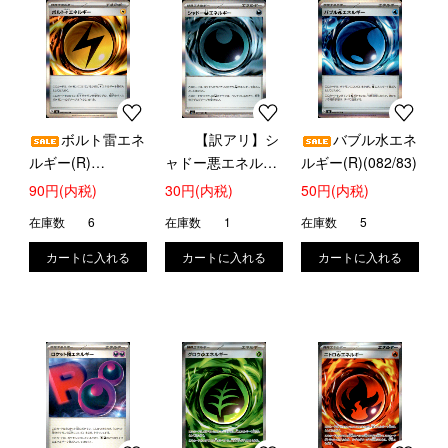
ボルト雷エネ
【訳アリ】シ
バブル水エネ
ルギー(R)
ャドー悪エネルギ
ルギー(R)(082/83)
(080/081)
ー(R)(081/081)
90円(内税)
30円(内税)
50円(内税)
在庫数
6
在庫数
1
在庫数
5