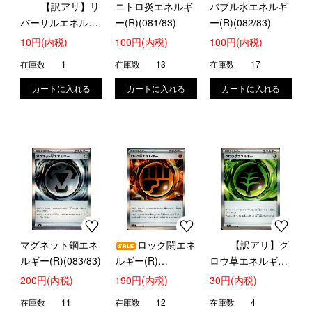
【訳アリ】リ
ニトロ炎エネルギ
バブル水エネルギ
バーサルエネルギ
ー(R)(081/83)
ー(R)(082/83)
ー
10円(内税)
100円(内税)
100円(内税)
在庫数
1
在庫数
13
在庫数
17
マグネット鋼エネ
ロック闘エネ
【訳アリ】グ
ルギー(R)(083/83)
ルギー(R)
ロウ草エネルギー
(080/080)
(R)(078/080)
200円(内税)
190円(内税)
30円(内税)
在庫数
11
在庫数
12
在庫数
4