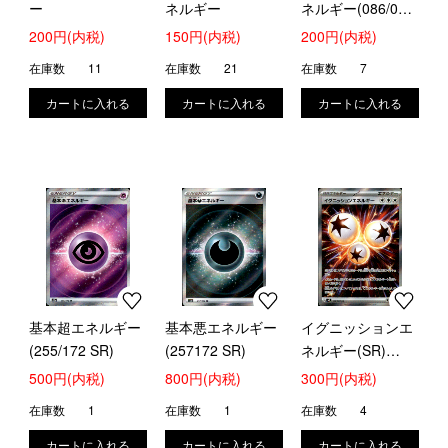
ー
ネルギー
ネルギー(086/086)
(ミラー/モンスタ
200円(内税)
150円(内税)
200円(内税)
ーボール)
在庫数
11
在庫数
21
在庫数
7
基本超エネルギー
基本悪エネルギー
イグニッションエ
(255/172 SR)
(257172 SR)
ネルギー(SR)
(109/080)
500円(内税)
800円(内税)
300円(内税)
在庫数
1
在庫数
1
在庫数
4