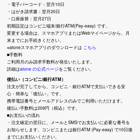
・電子バーコード：翌月10日
・はがき請求書：翌月20日
・口座振替：翌月27日
初期設定はコンビニ端末/銀行ATM(Pay-easy) です。
変更する場合は、スマホアプリまたはWebマイページから、月
末までにお手続きください。
※atoneスマホアプリのダウンロードは
こちら
■手数料
ご利用月のみ請求手数料が発生いたします。
詳細は
atone の公式ページ
をご覧ください。
後払い（コンビニ/銀行ATM）
注文が完了してから、コンビニ・銀行ATMで支払いできる安
心・簡単な「後払い」です。
携帯電話番号とメールアドレスのみでご利用いただけます。
後払い手数料は209円（税込）です。
■お支払いの流れ
・注文確定の翌日に、メールとSMSでお支払いに必要な番号を
お知らせします。コンビニまたは銀行ATM (Pay-easy) で10日後
までにお支払いください。