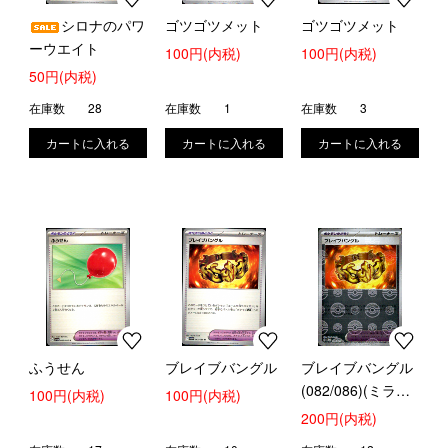
シロナのパワ
ゴツゴツメット
ゴツゴツメット
ーウエイト
100円(内税)
100円(内税)
50円(内税)
在庫数
28
在庫数
1
在庫数
3
ふうせん
ブレイブバングル
ブレイブバングル
(082/086)(ミラー/
100円(内税)
100円(内税)
モンスターボール)
200円(内税)