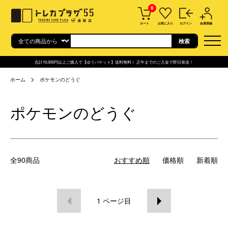
0
カート
お気に入り
ログイン
会員登録
合計10,000円以上ご購入で【ゆうパケット】送料無料！ 正午までのご入金で即日発送！
ホーム
ポケモンのどうぐ
ポケモンのどうぐ
全90商品
おすすめ順
価格順
新着順
1
ページ目