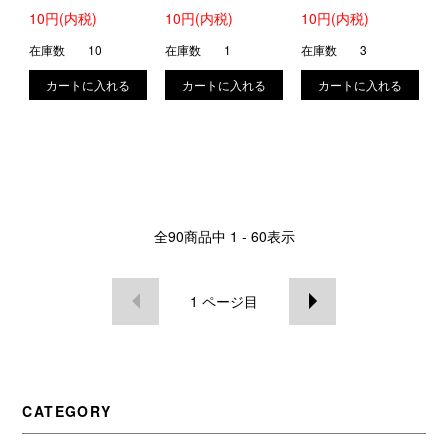
ューション
10円(内税)
10円(内税)
10円(内税)
在庫数
10
在庫数
1
在庫数
3
全
90
商品中
1 - 60
表示
1
ページ目
CATEGORY