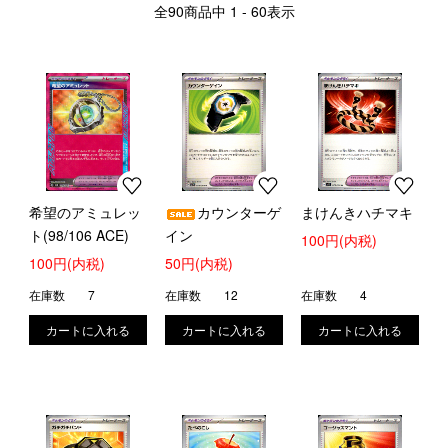
全
90
商品中
1 - 60
表示
希望のアミュレッ
カウンターゲ
まけんきハチマキ
ト(98/106 ACE)
イン
100円(内税)
100円(内税)
50円(内税)
在庫数
7
在庫数
12
在庫数
4