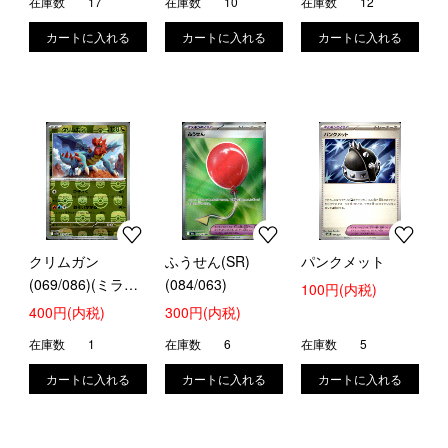
在庫数
17
在庫数
10
在庫数
12
クリムガン
ふうせん(SR)
パンクメット
(069/086)(ミラー/
(084/063)
100円(内税)
マスターボール)
400円(内税)
300円(内税)
在庫数
1
在庫数
6
在庫数
5