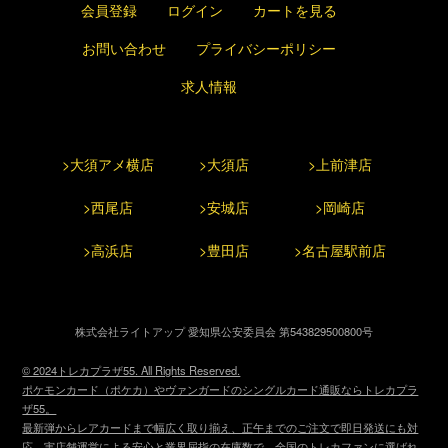
会員登録
ログイン
カートを見る
お問い合わせ
プライバシーポリシー
求人情報
>大須アメ横店
>大須店
>上前津店
>西尾店
>安城店
>岡崎店
>高浜店
>豊田店
>名古屋駅前店
株式会社ライトアップ 愛知県公安委員会 第543829500800号
© 2024トレカプラザ55. All Rights Reserved.
ポケモンカード（ポケカ）やヴァンガードのシングルカード通販ならトレカプラ
ザ55。
最新弾からレアカードまで幅広く取り揃え、正午までのご注文で即日発送にも対
応。実店舗運営による安心と業界屈指の在庫数で、全国のトレカファンに選ばれ