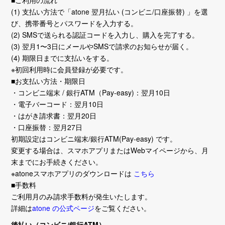
(1) 支払い方法で「atone 翌月払い (コンビニ/口座振替) 」を選
び、携帯番号とパスワードを入力する。
(2) SMSで送られる認証コードを入力し、購入を完了する。
(3) 翌月1〜3日にメールやSMSで請求のお知らせが届く。
(4) 期限日までに支払いをする。
※初回利用時に会員登録が必要です。
■お支払い方法・期限日
・コンビニ端末 / 銀行ATM（Pay-easy)：翌月10日
・電子バーコード：翌月10日
・はがき請求書：翌月20日
・口座振替：翌月27日
初期設定はコンビニ端末/銀行ATM(Pay-easy) です。
変更する場合は、スマホアプリまたはWebマイページから、月
末までにお手続きください。
※atoneスマホアプリのダウンロードは
こちら
■手数料
ご利用月のみ請求手数料が発生いたします。
詳細は
atone の公式ページ
をご覧ください。
後払い（コンビニ/銀行ATM）