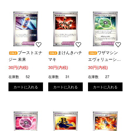
ブーストエナ
まけんきハチ
ワザマシン
ジー 未来
マキ
エヴォリューショ
ン
30円(内税)
30円(内税)
30円(内税)
在庫数
52
在庫数
31
在庫数
27