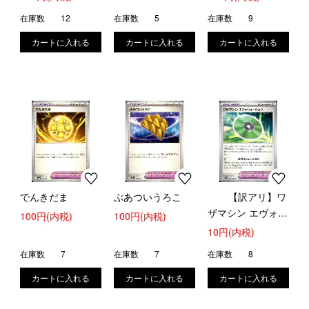
在庫数
12
在庫数
5
在庫数
9
でんきだま
ぶあついうろこ
【訳アリ】ワ
ザマシン エヴォリ
100円(内税)
100円(内税)
ューション
10円(内税)
在庫数
7
在庫数
7
在庫数
8