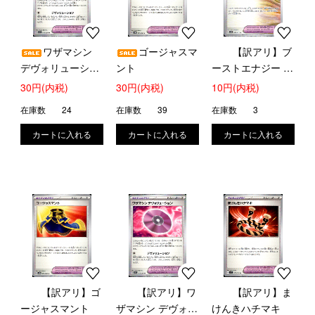
ワザマシン
ゴージャスマ
【訳アリ】ブ
デヴォリューショ
ント
ーストエナジー 古
ン
代
30円(内税)
30円(内税)
10円(内税)
在庫数
24
在庫数
39
在庫数
3
【訳アリ】ゴ
【訳アリ】ワ
【訳アリ】ま
ージャスマント
ザマシン デヴォリ
けんきハチマキ