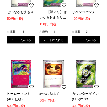
せいなるおまもり
【訳アリ】せ
リベンジパンチ
いなるおまもり
50円(内税)
100円(内税)
(SR)(103/080)
150円(内税)
在庫数
15
在庫数
1
在庫数
3
ヒーローマント
岩のむねあて
カウンターゲイン
(ACE仕様)
(SR)(218/193)
50円(内税)
(029/043)
500円(内税)
300円(内税)