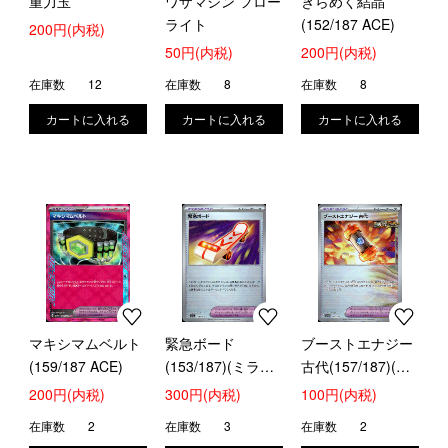
重力玉
ワザマシン フロー
きらめく結晶
ライト
(152/187 ACE)
200円(内税)
50円(内税)
200円(内税)
在庫数
12
在庫数
8
在庫数
8
マキシマムベルト
緊急ボード
ブーストエナジー
(159/187 ACE)
(153/187)(ミラー/
古代(157/187)(ミ
モンスターボール)
ラー/モンスターボ
200円(内税)
300円(内税)
100円(内税)
ール)
在庫数
2
在庫数
3
在庫数
2