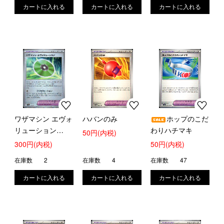
ワザマシン エヴォ
ハバンのみ
ホップのこだ
リューション
わりハチマキ
50円(内税)
(160/187)(ミラー/
300円(内税)
50円(内税)
モンスターボール)
在庫数
2
在庫数
4
在庫数
47