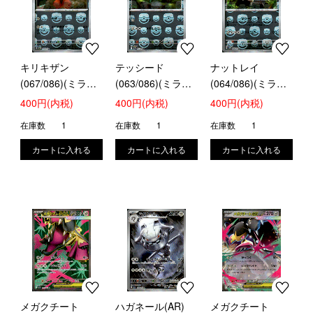
キリキザン
テッシード
ナットレイ
(067/086)(ミラー/
(063/086)(ミラー/
(064/086)(ミラー/
マスターボール)
マスターボール)
マスターボール)
400円(内税)
400円(内税)
400円(内税)
在庫数
1
在庫数
1
在庫数
1
メガクチート
ハガネール(AR)
メガクチート