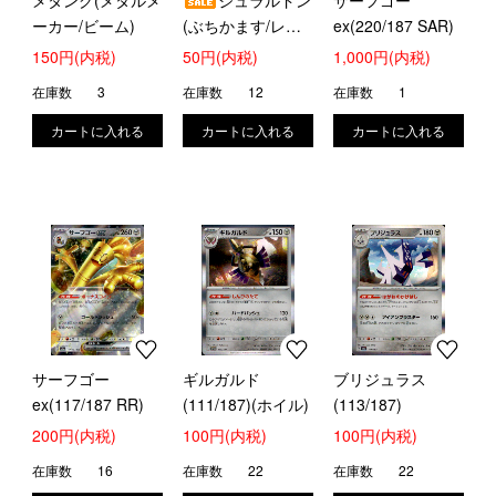
メタング(メタルメ
ジュラルドン
サーフゴー
ーカー/ビーム)
(ぶちかます/レイ
ex(220/187 SAR)
ジングハンマー)
150円(内税)
50円(内税)
1,000円(内税)
在庫数
3
在庫数
12
在庫数
1
サーフゴー
ギルガルド
ブリジュラス
ex(117/187 RR)
(111/187)(ホイル)
(113/187)
200円(内税)
100円(内税)
100円(内税)
在庫数
16
在庫数
22
在庫数
22