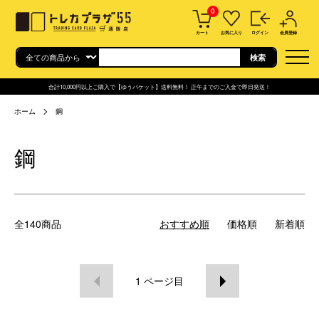
0
カート
お気に入り
ログイン
会員登録
合計10,000円以上ご購入で【ゆうパケット】送料無料！ 正午までのご入金で即日発送！
ホーム
鋼
鋼
全140商品
おすすめ順
価格順
新着順
1
ページ目