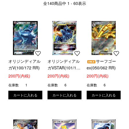
全
140
商品中
1 - 60
表示
オリジンディアル
オリジンディアル
サーフゴー
ガV(100/172 RR)
ガVSTAR(101/172
ex(050/062 RR)
RRR)
200円(内税)
200円(内税)
200円(内税)
在庫数
1
在庫数
6
在庫数
6