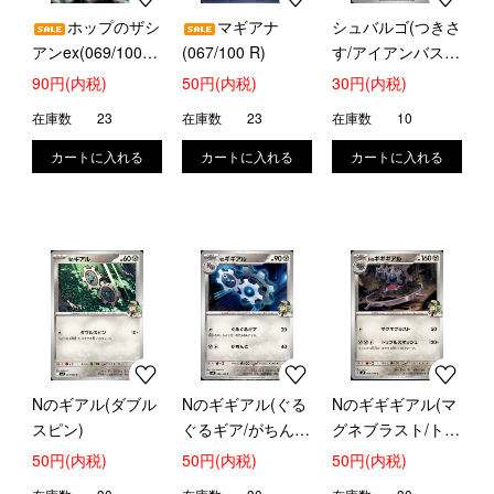
ホップのザシ
マギアナ
シュバルゴ(つきさ
アンex(069/100
(067/100 R)
す/アイアンバスタ
RR)
ー)
90円(内税)
50円(内税)
30円(内税)
在庫数
23
在庫数
23
在庫数
10
Nのギアル(ダブル
Nのギギアル(ぐる
Nのギギギアル(マ
スピン)
ぐるギア/がちん
グネブラスト/トリ
こ)
プルスマッシュ)
50円(内税)
50円(内税)
50円(内税)