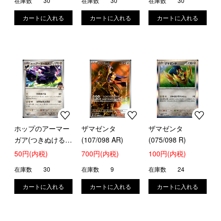
在庫数
30
在庫数
30
在庫数
30
ホップのアーマー
ザマゼンタ
ザマゼンタ
ガア(つきぬける/
(107/098 AR)
(075/098 R)
はがねのつばさ)
50円(内税)
700円(内税)
100円(内税)
在庫数
30
在庫数
9
在庫数
24