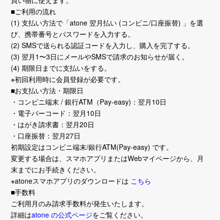
■ご利用の流れ
(1) 支払い方法で「atone 翌月払い (コンビニ/口座振替) 」を選
び、携帯番号とパスワードを入力する。
(2) SMSで送られる認証コードを入力し、購入を完了する。
(3) 翌月1〜3日にメールやSMSで請求のお知らせが届く。
(4) 期限日までに支払いをする。
※初回利用時に会員登録が必要です。
■お支払い方法・期限日
・コンビニ端末 / 銀行ATM（Pay-easy)：翌月10日
・電子バーコード：翌月10日
・はがき請求書：翌月20日
・口座振替：翌月27日
初期設定はコンビニ端末/銀行ATM(Pay-easy) です。
変更する場合は、スマホアプリまたはWebマイページから、月
末までにお手続きください。
※atoneスマホアプリのダウンロードは
こちら
■手数料
ご利用月のみ請求手数料が発生いたします。
詳細は
atone の公式ページ
をご覧ください。