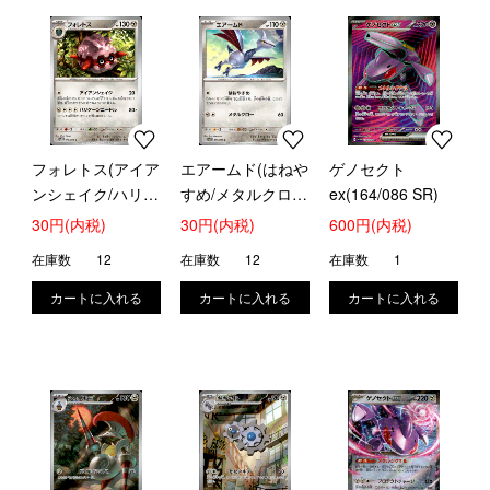
フォレトス(アイア
エアームド(はねや
ゲノセクト
ンシェイク/ハリケ
すめ/メタルクロ
ex(164/086 SR)
ーンニードル)
ー)
30円(内税)
30円(内税)
600円(内税)
在庫数
12
在庫数
12
在庫数
1