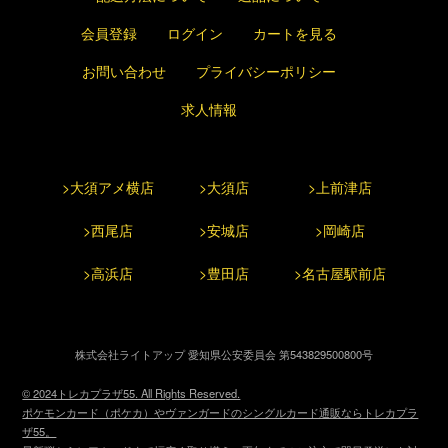
会員登録
ログイン
カートを見る
お問い合わせ
プライバシーポリシー
求人情報
>大須アメ横店
>大須店
>上前津店
>西尾店
>安城店
>岡崎店
>高浜店
>豊田店
>名古屋駅前店
株式会社ライトアップ 愛知県公安委員会 第543829500800号
© 2024トレカプラザ55. All Rights Reserved.
ポケモンカード（ポケカ）やヴァンガードのシングルカード通販ならトレカプラ
ザ55。