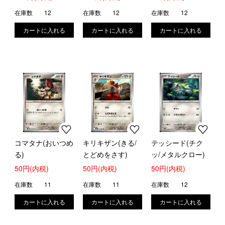
在庫数
12
在庫数
12
在庫数
12
コマタナ(おいつめ
キリキザン(きる/
テッシード(チク
る)
とどめをさす)
ッ/メタルクロー)
50円(内税)
50円(内税)
50円(内税)
在庫数
11
在庫数
11
在庫数
12