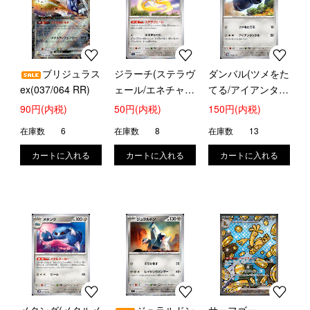
ブリジュラス
ジラーチ(ステラヴ
ダンバル(ツメをた
ex(037/064 RR)
ェール/エネチャー
てる/アイアンタッ
ジ)
クル)
90円(内税)
50円(内税)
150円(内税)
在庫数
6
在庫数
8
在庫数
13