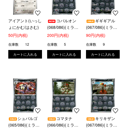
アイアント(いっし
コバルオン
ギギギアル
ょにかむ/はさむ)
(068/086)(ミラー/
(067/086)(ミラー/
モンスターボール)
モンスターボール)
50円(内税)
200円(内税)
90円(内税)
在庫数
12
在庫数
5
在庫数
9
シュバルゴ
コマタナ
キリキザン
(065/086)(ミラー/
(066/086)(ミラー/
(067/086)(ミラー/