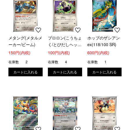
メタング(メタルメ
ブロロン(こうちょ
ホップのザシアン
ーカー/ビーム)
く/とびだしヘッ
ex(118/100 SR)
ド)
150円(内税)
100円(内税)
600円(内税)
在庫数
2
在庫数
4
在庫数
1