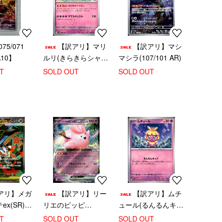
75/071
【訳アリ】マリ
【訳アリ】マシ
A10】
ルリ(きらきらシャボ
マシラ(107/101 AR)
ン/すてみタックル)
T
SOLD OUT
SOLD OUT
(004/022)
アリ】メガ
【訳アリ】リー
【訳アリ】ムチ
x(SR)
リエのピッピ
ュール(るんるんキッ
ex(033/100 RR)
ス)
T
SOLD OUT
SOLD OUT