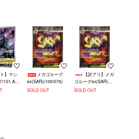
ット】マシ
メガゴルーグ
【訳アリ】メガ
/101 AR)
ex(SAR)(109/076)
ゴルーグex(SAR)
セット】
(109/076)
T
SOLD OUT
SOLD OUT