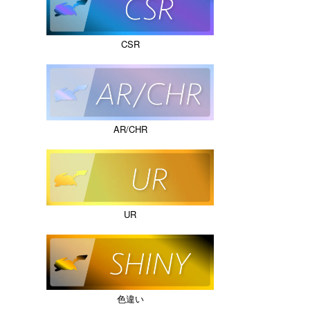
CSR
AR/CHR
UR
色違い