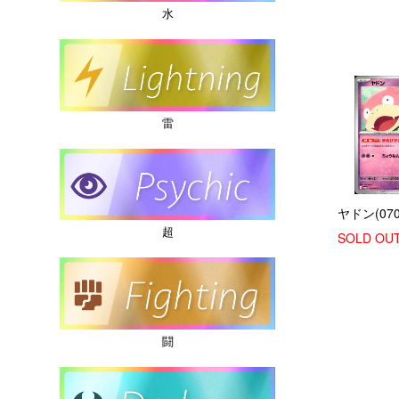
水
雷
ヤドン(070
超
SOLD OU
闘