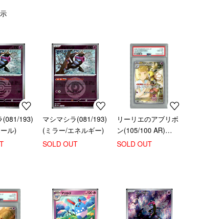
示
081/193)
マシマシラ(081/193)
リーリエのアブリボ
ボール)
(ミラー/エネルギー)
ン(105/100 AR)
【PSA10】
T
SOLD OUT
SOLD OUT