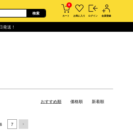
0
カート
お気に入り
ログイン
会員登録
即日発送！
おすすめ順
価格順
新着順
6
7