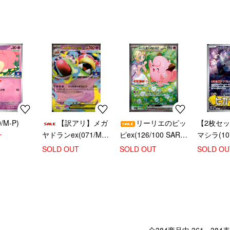
カードゲーム]
/M-P)
【訳アリ】メガ
リーリエのピッ
【2枚セ
ヤドランex(071/M-
ピex(126/100 SAR)
マシラ(107
T
P)
[ポケモンカードゲー
【ヒカラ
SOLD OUT
SOLD OUT
SOLD OU
ム]