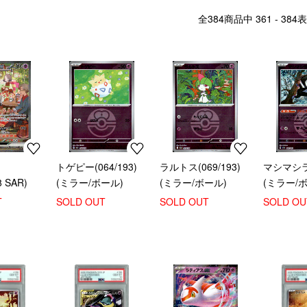
全
384
商品中
361 - 384
表
ト
トゲピー(064/193)
ラルトス(069/193)
マシマシラ(
8 SAR)
(ミラー/ボール)
(ミラー/ボール)
(ミラー/
T
SOLD OUT
SOLD OUT
SOLD OU