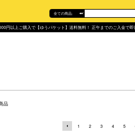
,000円以上ご購入で【ゆうパケット】送料無料！ 正午までのご入金で
4商品
1
2
3
4
5