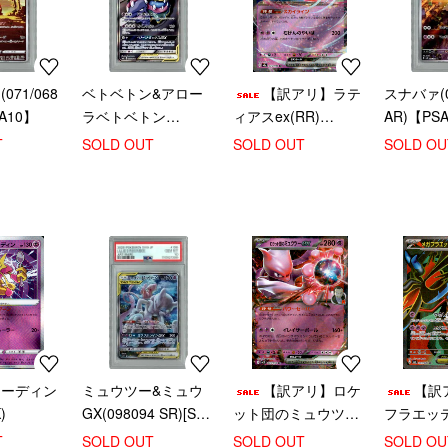
71/068
ベトベトン&アロー
【訳アリ】ラテ
スナバァ(0
A10】
ラベトベトン
ィアスex(RR)
AR)【PS
GX(099/095 SR)[SA]
(075/193)
T
SOLD OUT
SOLD OUT
SOLD OU
【PSA10】
フーディン
ミュウツー&ミュウ
【訳アリ】ロケ
【訳
)
GX(098094 SR)[SA]
ット団のミュウツー
フラエッテe
【PSA10】[ポケモン
ex(039/098 RR)
(099/083)
T
SOLD OUT
SOLD OUT
SOLD OU