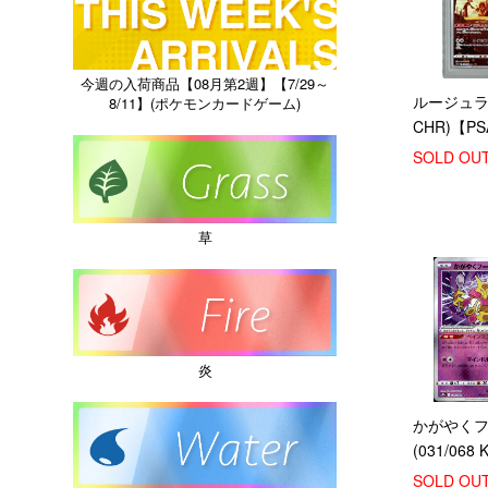
今週の入荷商品【08月第2週】【7/29～
ルージュラ(0
8/11】(ポケモンカードゲーム)
CHR)【PS
SOLD OU
草
炎
かがやく
(031/068 K
SOLD OU