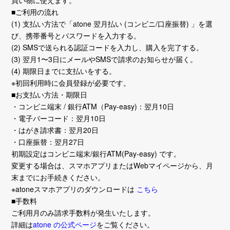
■ご利用の流れ
(1) 支払い方法で「atone 翌月払い (コンビニ/口座振替) 」を選
び、携帯番号とパスワードを入力する。
(2) SMSで送られる認証コードを入力し、購入を完了する。
(3) 翌月1〜3日にメールやSMSで請求のお知らせが届く。
(4) 期限日までに支払いをする。
※初回利用時に会員登録が必要です。
■お支払い方法・期限日
・コンビニ端末 / 銀行ATM（Pay-easy)：翌月10日
・電子バーコード：翌月10日
・はがき請求書：翌月20日
・口座振替：翌月27日
初期設定はコンビニ端末/銀行ATM(Pay-easy) です。
変更する場合は、スマホアプリまたはWebマイページから、月
末までにお手続きください。
※atoneスマホアプリのダウンロードは
こちら
■手数料
ご利用月のみ請求手数料が発生いたします。
詳細は
atone の公式ページ
をご覧ください。