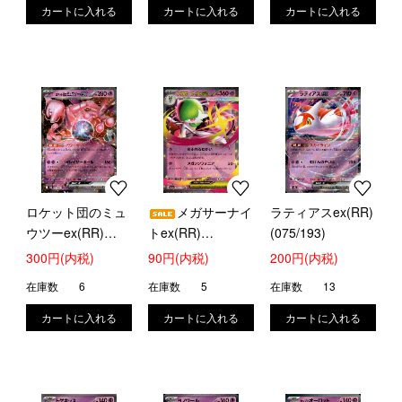
ロケット団のミュ
メガサーナイ
ラティアスex(RR)
ウツーex(RR)
トex(RR)
(075/193)
(063/193)
(071/193)
300円(内税)
90円(内税)
200円(内税)
在庫数
6
在庫数
5
在庫数
13