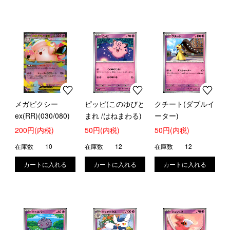
メガピクシー
ピッピ(このゆびと
クチート(ダブルイ
ex(RR)(030/080)
まれ /はねまわる)
ーター)
200円(内税)
50円(内税)
50円(内税)
在庫数
10
在庫数
12
在庫数
12