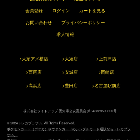
会員登録
ログイン
カートを見る
お問い合わせ
プライバシーポリシー
求人情報
>大須アメ横店
>大須店
>上前津店
>西尾店
>安城店
>岡崎店
>高浜店
>豊田店
>名古屋駅前店
株式会社ライトアップ 愛知県公安委員会 第543829500800号
© 2024トレカプラザ55. All Rights Reserved.
ポケモンカード（ポケカ）やヴァンガードのシングルカード通販ならトレカプラ
ザ55。