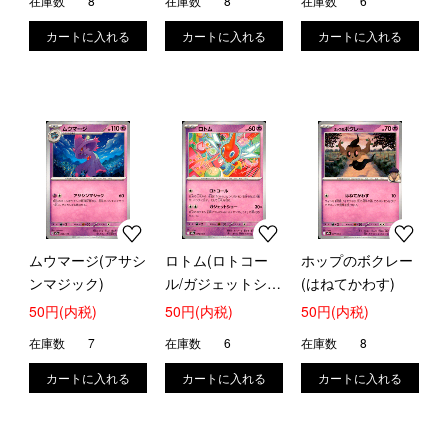
在庫数
8
在庫数
8
在庫数
6
ムウマージ(アサシ
ロトム(ロトコー
ホップのボクレー
ンマジック)
ル/ガジェットショ
(はねてかわす)
ー)
50円(内税)
50円(内税)
50円(内税)
在庫数
7
在庫数
6
在庫数
8