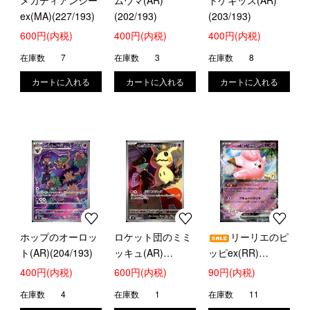
メガディアンシー
ムウマ(AR)
トゲキッス(AR)
ex(MA)(227/193)
(202/193)
(203/193)
600円(内税)
400円(内税)
400円(内税)
在庫数
7
在庫数
3
在庫数
8
ホップのオーロッ
ロケット団のミミ
リーリエのピ
ト(AR)(204/193)
ッキュ(AR)
ッピex(RR)
(205/193)
(060/193)
400円(内税)
600円(内税)
90円(内税)
在庫数
4
在庫数
1
在庫数
11