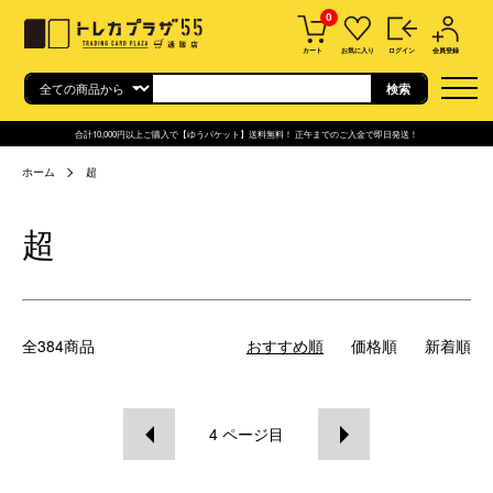
0
カート
お気に入り
ログイン
会員登録
合計10,000円以上ご購入で【ゆうパケット】送料無料！ 正午までのご入金で即日発送！
ホーム
超
超
全384商品
おすすめ順
価格順
新着順
4
ページ目