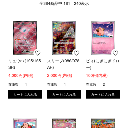
全
384
商品中
181 - 240
表示
ミュウex(195/165
スリープ(086/078
ピィ(にぎにぎドロ
SR)
AR)
ー)
4,000円(内税)
2,000円(内税)
100円(内税)
在庫数
1
在庫数
1
在庫数
2