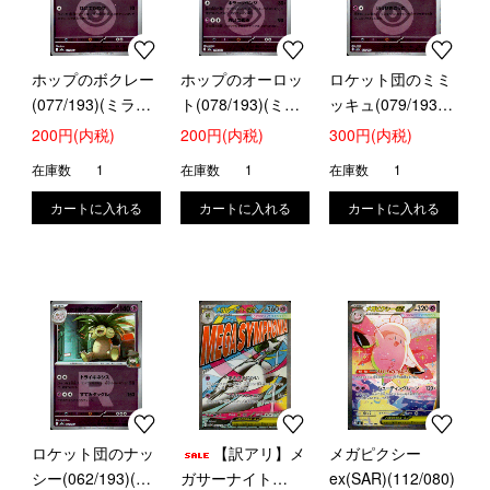
ホップのボクレー
ホップのオーロッ
ロケット団のミミ
(077/193)(ミラー/
ト(078/193)(ミラ
ッキュ(079/193)
エネルギー)
ー/エネルギー)
(ミラー/エネルギ
200円(内税)
200円(内税)
300円(内税)
ー)
在庫数
1
在庫数
1
在庫数
1
ロケット団のナッ
【訳アリ】メ
メガピクシー
シー(062/193)(ミ
ガサーナイト
ex(SAR)(112/080)