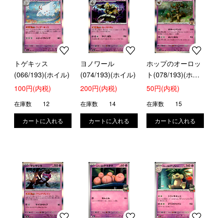
トゲキッス
ヨノワール
ホップのオーロッ
(066/193)(ホイル)
(074/193)(ホイル)
ト(078/193)(ホイ
ル)
100円(内税)
200円(内税)
50円(内税)
在庫数
12
在庫数
14
在庫数
15