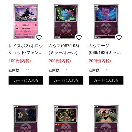
レイスポス(ホロウ
ムウマ(067/193)
ムウマージ
ショット/ファント
(ミラー/ボール)
(068/193)(ミラー/
ムビット)
ボール)
100円(内税)
200円(内税)
200円(内税)
在庫数
11
在庫数
1
在庫数
1