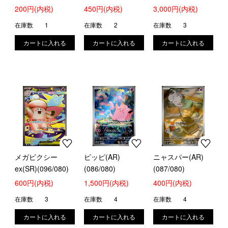
ラー/ロケット団)
ex(MA)(226/193)
200円(内税)
450円(内税)
3,000円(内税)
在庫数
1
在庫数
2
在庫数
3
メガピクシー
ピッピ(AR)
ニャスパー(AR)
ex(SR)(096/080)
(086/080)
(087/080)
600円(内税)
1,500円(内税)
400円(内税)
在庫数
3
在庫数
4
在庫数
4