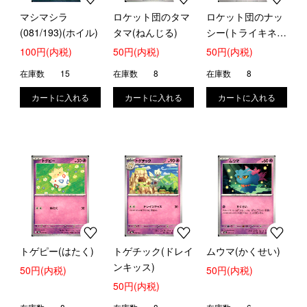
マシマシラ
ロケット団のタマ
ロケット団のナッ
(081/193)(ホイル)
タマ(ねんじる)
シー(トライキネシ
ス/すてみタック
100円(内税)
50円(内税)
50円(内税)
ル)
在庫数
15
在庫数
8
在庫数
8
トゲピー(はたく)
トゲチック(ドレイ
ムウマ(かくせい)
ンキッス)
50円(内税)
50円(内税)
50円(内税)