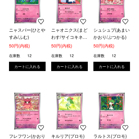
ニャスパー(ひとや
ニャオニクス(まど
シュシュプ(あまい
すみ/ふむ)
わす/サイコキネシ
かおり/ぶつかる)
ス)
50円(内税)
50円(内税)
50円(内税)
在庫数
12
在庫数
12
在庫数
12
フレフワン(かおり
キルリア(プロモ)
ラルトス(プロモ)