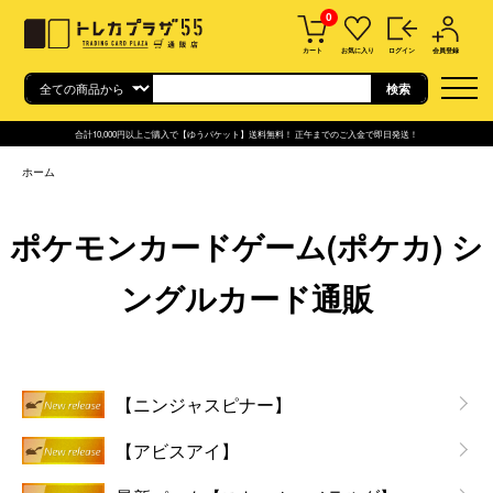
0
カート
お気に入り
ログイン
会員登録
合計10,000円以上ご購入で【ゆうパケット】送料無料！ 正午までのご入金で即日発送！
ホーム
ポケモンカードゲーム(ポケカ) シ
ングルカード通販
グループ一覧
【ニンジャスピナー】
【アビスアイ】