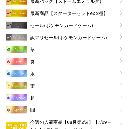
最新パック【ストームエメラルダ】
最新商品【スターターセットex 3種】
セール(ポケモンカードゲーム)
訳アリセール(ポケモンカードゲーム)
草
炎
水
雷
超
闘
今週の入荷商品【08月第2週】【7/29～