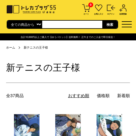
0
カート
お気に入り
ログイン
会員登録
合計10,000円以上ご購入で【ゆうパケット】送料無料！ 正午までのご入金で即日発送！
ホーム
新テニスの王子様
新テニスの王子様
全37商品
おすすめ順
価格順
新着順