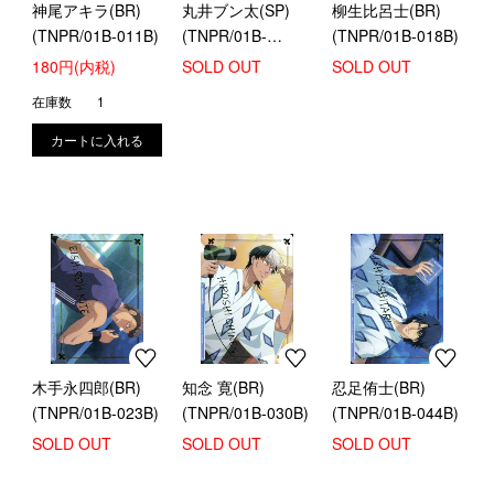
神尾アキラ(BR)
丸井ブン太(SP)
柳生比呂士(BR)
(TNPR/01B-011B)
(TNPR/01B-
(TNPR/01B-018B)
004SP)
180円(内税)
SOLD OUT
SOLD OUT
在庫数
1
木手永四郎(BR)
知念 寛(BR)
忍足侑士(BR)
(TNPR/01B-023B)
(TNPR/01B-030B)
(TNPR/01B-044B)
SOLD OUT
SOLD OUT
SOLD OUT