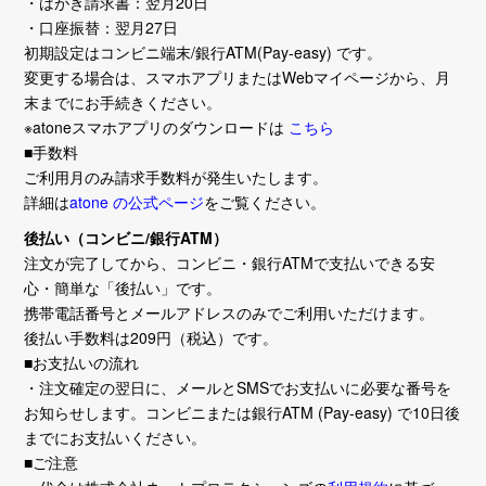
・はがき請求書：翌月20日
・口座振替：翌月27日
初期設定はコンビニ端末/銀行ATM(Pay-easy) です。
変更する場合は、スマホアプリまたはWebマイページから、月
末までにお手続きください。
※atoneスマホアプリのダウンロードは
こちら
■手数料
ご利用月のみ請求手数料が発生いたします。
詳細は
atone の公式ページ
をご覧ください。
後払い（コンビニ/銀行ATM）
注文が完了してから、コンビニ・銀行ATMで支払いできる安
心・簡単な「後払い」です。
携帯電話番号とメールアドレスのみでご利用いただけます。
後払い手数料は209円（税込）です。
■お支払いの流れ
・注文確定の翌日に、メールとSMSでお支払いに必要な番号を
お知らせします。コンビニまたは銀行ATM (Pay-easy) で10日後
までにお支払いください。
■ご注意