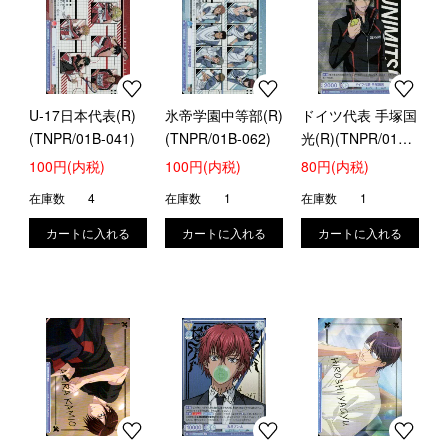
U-17日本代表(R)
氷帝学園中等部(R)
ドイツ代表 手塚国
(TNPR/01B-041)
(TNPR/01B-062)
光(R)(TNPR/01B-
025)
100円(内税)
100円(内税)
80円(内税)
在庫数
4
在庫数
1
在庫数
1