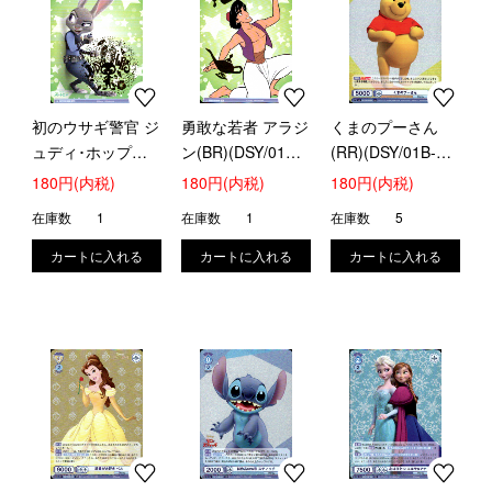
初のウサギ警官 ジ
勇敢な若者 アラジ
くまのプーさん
ュディ･ホップス
ン(BR)(DSY/01B-
(RR)(DSY/01B-
(BR)(DSY/01B-
040B)
002)
180円(内税)
180円(内税)
180円(内税)
036B)
在庫数
1
在庫数
1
在庫数
5