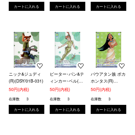
ニック&ジュディ
ピーター･パン&テ
パウアタン族 ポカ
(R)(DSY/01B-031)
ィンカー･ベル(R)
ホンタス(R)
(DSY/01B-032)
(DSY/01B-034)
50円(内税)
50円(内税)
50円(内税)
在庫数
3
在庫数
3
在庫数
3