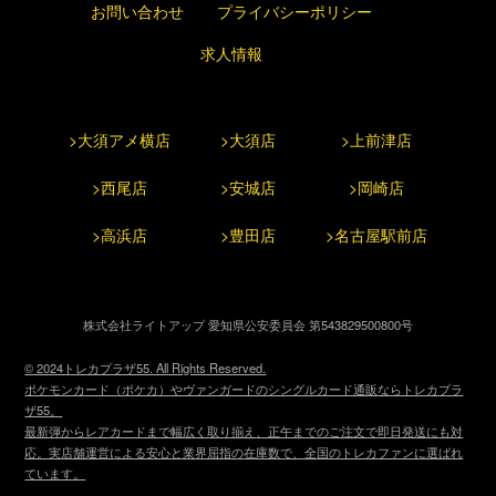
お問い合わせ
プライバシーポリシー
求人情報
>大須アメ横店
>大須店
>上前津店
>西尾店
>安城店
>岡崎店
>高浜店
>豊田店
>名古屋駅前店
株式会社ライトアップ 愛知県公安委員会 第543829500800号
© 2024トレカプラザ55. All Rights Reserved.
ポケモンカード（ポケカ）やヴァンガードのシングルカード通販ならトレカプラ
ザ55。
最新弾からレアカードまで幅広く取り揃え、正午までのご注文で即日発送にも対
応。実店舗運営による安心と業界屈指の在庫数で、全国のトレカファンに選ばれ
ています。