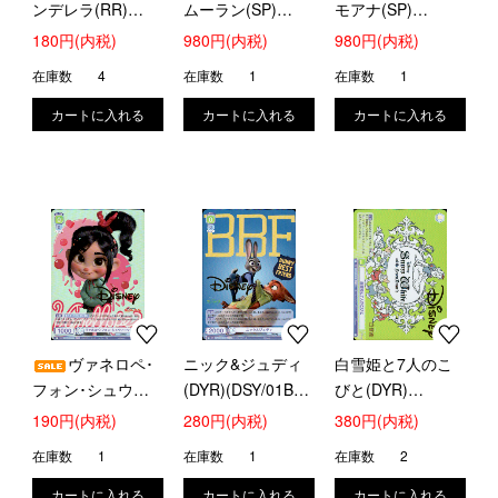
ンデレラ(RR)
ムーラン(SP)
モアナ(SP)
(DSY/01B-045)
(DSY/01B-033SP)
(DSY/01B-048SP)
180円(内税)
980円(内税)
980円(内税)
在庫数
4
在庫数
1
在庫数
1
ヴァネロペ･
ニック&ジュディ
白雪姫と7人のこ
フォン･シュウィ
(DYR)(DSY/01B-
びと(DYR)
ーツ(DYR)
031D)
(DSY/01B-041D)
190円(内税)
280円(内税)
380円(内税)
(DSY/01B-029D)
在庫数
1
在庫数
1
在庫数
2