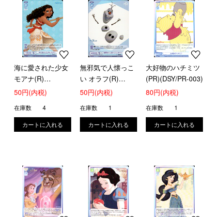
海に愛された少女
無邪気で人懐っこ
大好物のハチミツ
モアナ(R)
い オラフ(R)
(PR)(DSY/PR-003)
(DSY/01B-048)
(DSY/01B-051)
50円(内税)
50円(内税)
80円(内税)
在庫数
4
在庫数
1
在庫数
1