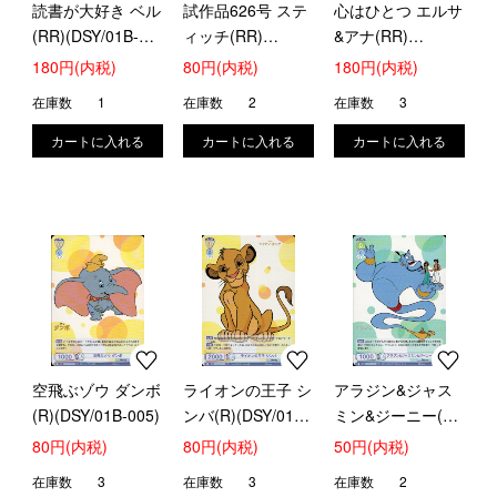
読書が大好き ベル
試作品626号 ステ
心はひとつ エルサ
(RR)(DSY/01B-
ィッチ(RR)
&アナ(RR)
003)
(DSY/01B-043)
(DSY/01B-044)
180円(内税)
80円(内税)
180円(内税)
在庫数
1
在庫数
2
在庫数
3
空飛ぶゾウ ダンボ
ライオンの王子 シ
アラジン&ジャス
(R)(DSY/01B-005)
ンバ(R)(DSY/01B-
ミン&ジーニー(R)
006)
(DSY/01B-028)
80円(内税)
80円(内税)
50円(内税)
在庫数
3
在庫数
3
在庫数
2