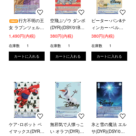
行方不明の王
空飛ぶゾウ ダンボ
ピーター･パン&テ
女 ラプンツェル
(DYR)(DSY/01B-
ィンカー･ベル
(SP)(DSY/01B-
005D)
(DYR)(DSY/01B-
1,490円(内税)
380円(内税)
380円(内税)
001SP)
032D)
在庫数
1
在庫数
1
在庫数
1
ケア･ロボット ベ
無邪気で人懐っこ
氷と雪の魔法 エル
イマックス(DYR)
い オラフ(DYR)
サ(DYR)(DSY/01B-