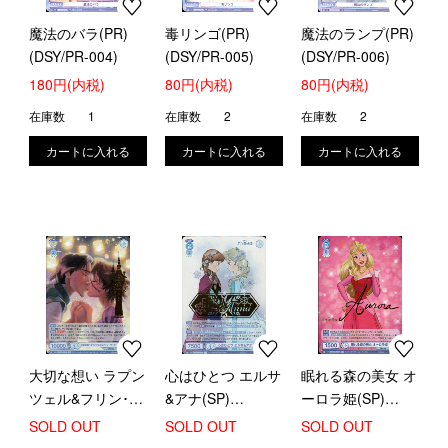
魔法のバラ(PR)
毒リンゴ(PR)
魔法のランプ(PR)
(DSY/PR-004)
(DSY/PR-005)
(DSY/PR-006)
180円(内税)
80円(内税)
80円(内税)
在庫数
1
在庫数
2
在庫数
2
大切な想い ラプン
心はひとつ エルサ
眠れる森の美女 オ
ツェル&フリン･ラ
&アナ(SP)
ーロラ姫(SP)
イダー(SP)
(DSY/01B-044SP)
(DSY/01B-047SP)
SOLD OUT
SOLD OUT
SOLD OUT
(DSY/02S-013SP)