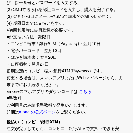
び、携帯番号とパスワードを入力する。
(2) SMSで送られる認証コードを入力し、購入を完了する。
(3) 翌月1〜3日にメールやSMSで請求のお知らせが届く。
(4) 期限日までに支払いをする。
※初回利用時に会員登録が必要です。
■お支払い方法・期限日
・コンビニ端末 / 銀行ATM（Pay-easy)：翌月10日
・電子バーコード：翌月10日
・はがき請求書：翌月20日
・口座振替：翌月27日
初期設定はコンビニ端末/銀行ATM(Pay-easy) です。
変更する場合は、スマホアプリまたはWebマイページから、月
末までにお手続きください。
※atoneスマホアプリのダウンロードは
こちら
■手数料
ご利用月のみ請求手数料が発生いたします。
詳細は
atone の公式ページ
をご覧ください。
後払い（コンビニ/銀行ATM）
注文が完了してから、コンビニ・銀行ATMで支払いできる安