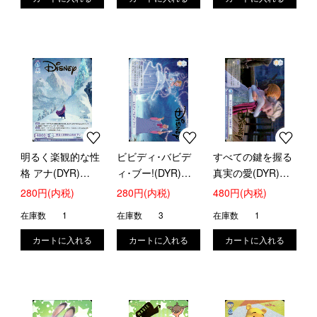
明るく楽観的な性
ビビディ･バビデ
すべての鍵を握る
格 アナ(DYR)
ィ･ブー!(DYR)
真実の愛(DYR)
(DSY/01B-050D)
(DSY/01B-059D)
(DSY/01B-060D)
280円(内税)
280円(内税)
480円(内税)
在庫数
1
在庫数
3
在庫数
1