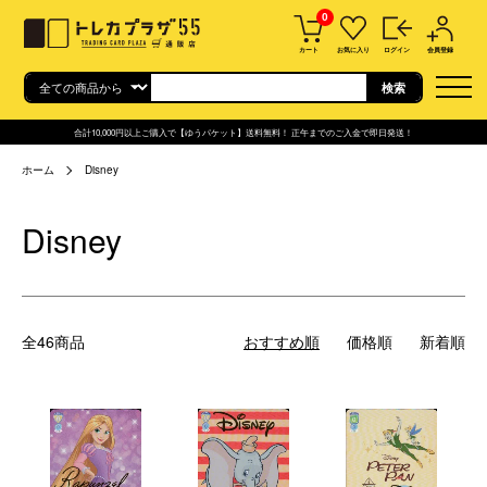
0
カート
お気に入り
ログイン
会員登録
合計10,000円以上ご購入で【ゆうパケット】送料無料！ 正午までのご入金で即日発送！
ホーム
Disney
Disney
全46商品
おすすめ順
価格順
新着順