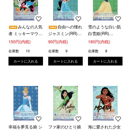
みんなの人気
自由への憧れ
雪のような白い肌
者 ミッキーマウス
ジャスミン(RR)
白雪姫(RR)
&ミニーマウス
(DSY/01B-026)
(DSY/01B-027)
150円(内税)
90円(内税)
180円(内税)
(RR)(DSY/01B-
在庫数
10
在庫数
9
在庫数
8
004)
幸福を夢見る娘 シ
ファ家のひとり娘
海に愛された少女