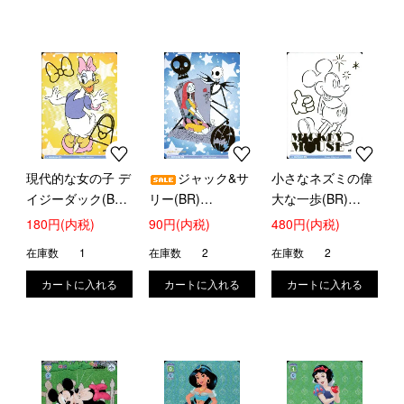
現代的な女の子 デ
ジャック&サ
小さなネズミの偉
イジーダック(BR)
リー(BR)
大な一歩(BR)
(DSY/01B-019B)
(DSY/01B-054B)
(DSY/01B-061B)
180円(内税)
90円(内税)
480円(内税)
在庫数
1
在庫数
2
在庫数
2