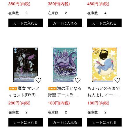
(DSY/01B-049D)
(DSY/01B-051D)
052D)
380円(内税)
380円(内税)
480円(内税)
在庫数
2
在庫数
2
在庫数
4
魔女 マレフ
海の王となる
ちょっとのろまで
ィセント(DYR)
野望 アースラ
お人よし イーヨー
(DSY/01B-057D)
(DYR)(DSY/01B-
(BR)(DSY/01B-
280円(内税)
180円(内税)
180円(内税)
058D)
018B)
在庫数
2
在庫数
2
在庫数
2