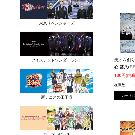
東京リベンジャーズ
天才を創り
ツイステッドワンダーランド
心 甚八(RR
(BLK/01B-
180円(内税
在庫数
新テニスの王子様
カラフルピーチ