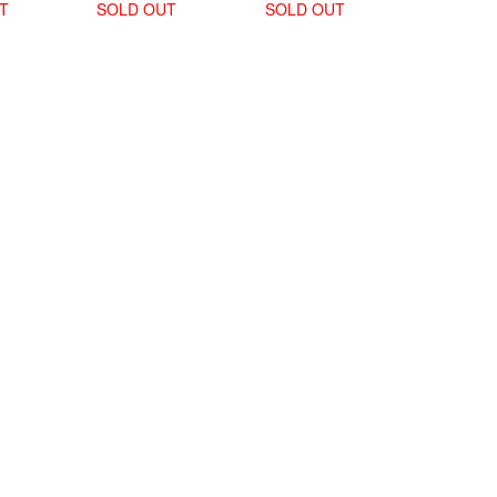
-005)
026)
025)
T
SOLD OUT
SOLD OUT