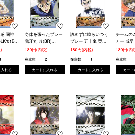
感 國神
身体を張ったプレー
諦めずに喰らいつく
チームの
LK/01B-
我牙丸 吟(BR)
プレー 五十嵐 栗夢
カー 成早 
(BLK/01B-051B)
(BR)(BLK/01B-053B)
(BLK/01B
)
180円(内税)
180円(内税)
180円(内
1
在庫数
2
在庫数
1
在庫数