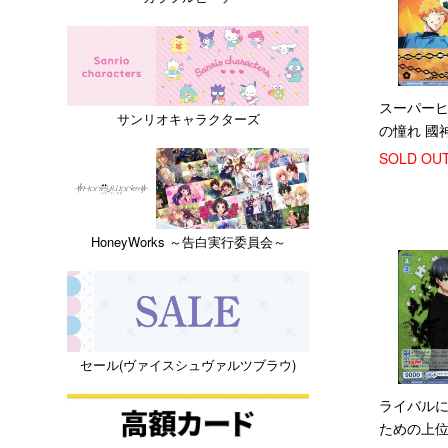
スーパー
サンリオキャラクターズ
の憧れ 國
(BR)(BLK/
SOLD OU
HoneyWorks ～告白実行委員会～
セール(ヴァイスシュヴァルツブラウ)
ライバル
ための上位