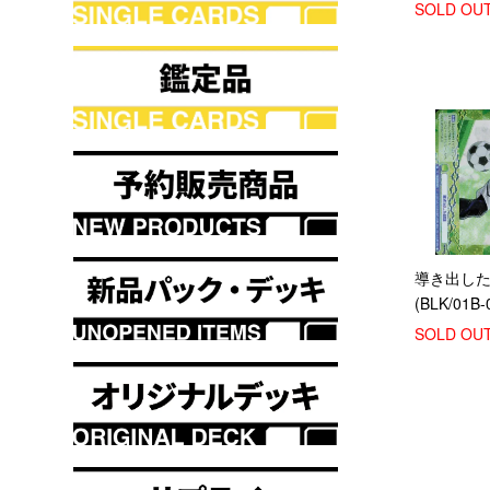
世一(RR)(B
SOLD OU
022)
導き出した
(BLK/01B-
SOLD OU