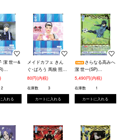
 潔 世一&
メイドカフェ きん
さらなる高みへ
R)
ぐ･ばろう 馬狼 照英
潔 世一(SP)
004)
(PR)(BLK/PR-005)
(BLK/01S-007SP)
)
80円(内税)
5,490円(内税)
2
在庫数
3
在庫数
1