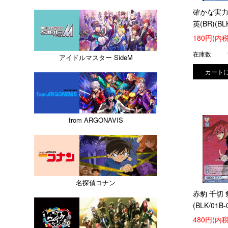
確かな実力
英(BR)(BL
017B)
180円(内税
在庫数
アイドルマスター SideM
from ARGONAVIS
名探偵コナン
赤豹 千切 
(BLK/01B-
480円(内税