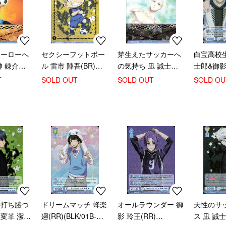
ヒーローへ
セクシーフットボー
芽生えたサッカーへ
白宝高校生
神 錬介
ル 雷市 陣吾(BR)
の気持ち 凪 誠士郎
士郎&御影 
01S-013B)
(BLK/01B-058B)
(BR)(BLK/01B-032B)
(BLK/01B
T
SOLD OUT
SOLD OUT
SOLD OU
に打ち勝つ
ドリームマッチ 蜂楽
オールラウンダー 御
天性のサ
変革 潔
廻(RR)(BLK/01B-
影 玲王(RR)
ス 凪 誠士