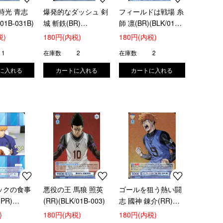
時光 青志
爆発的なダッシュ 剣
フィールドは戦場 糸
/01B-031B)
城 斬鉄(BR)
師 凛(BR)(BLK/01B-
(BLK/01B-028B)
034B)
税)
180円(内税)
180円(内税)
1
在庫数
2
在庫数
2
ックの食事
悪役の王 馬狼 照英
ゴールを狙う熱い闘
PR)
(RR)(BLK/01B-003)
志 國神 錬介(RR)
003)
(BLK/01B-001)
)
180円(内税)
180円(内税)