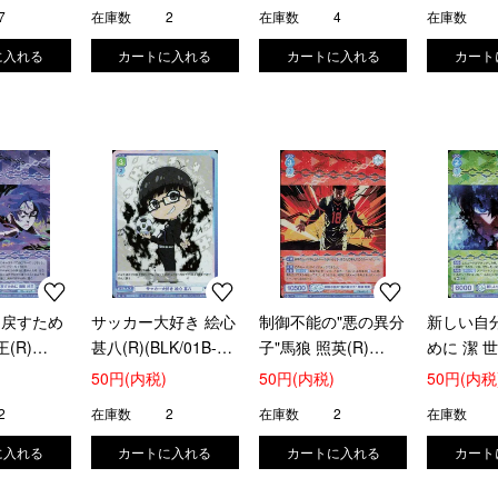
7
在庫数
2
在庫数
4
在庫数
り戻すため
サッカー大好き 絵心
制御不能の"悪の異分
新しい自
(R)
甚八(R)(BLK/01B-
子"馬狼 照英(R)
めに 潔 世
024)
036)
(BLK/01B-047)
(BLK/01B
50円(内税)
50円(内税)
50円(内税
2
在庫数
2
在庫数
2
在庫数