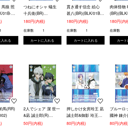
 馬狼 照
つねにオシャ 蟻生
貫き通す信念 絵心
肉体怪物 
K/01B-
十兵衛(BR)
甚八(BR)(BLK/01B-
(BR)(BLK
(BLK/01B-030B)
027B)
)
180円(内税)
180円(内税)
180円(内
1
在庫数
1
在庫数
1
在庫数
豹馬(RR)
2人でシェア 潔 世一
押しかけ女房玲王 凪
ブルーロ
002)
&凪 誠士郎(R)
誠士郎&御影 玲王
國神 錬介(
(BLK/01B-008)
(PR)(BLK/PR-002)
(BLK/PR-
)
50円(内税)
80円(内税)
80円(内税