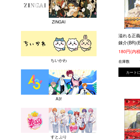
ZINGAI
溢れる正義
錬介(BR)(B
050B)
180円(内税
ちいかわ
在庫数
A3!
すとぷり