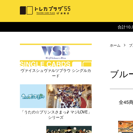
合計10
ホーム
ブ
ブル
ヴァイスシュヴァルツブラウ シングルカ
ード
全45
「うたの☆プリンスさまっ♪ マジLOVE」
シリーズ