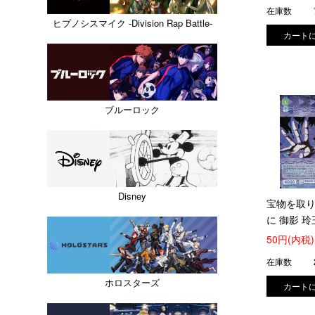
在庫数
ヒプノシスマイク -Division Rap Battle-
ブルーロック
Disney
宝物を取
に 御影 玲王
(BLK/01B-
50円(内税)
在庫数
ホロスターズ