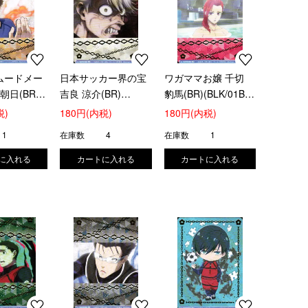
ムードメー
日本サッカー界の宝
ワガママお嬢 千切
朝日(BR)
吉良 涼介(BR)
豹馬(BR)(BLK/01B-
-057B)
(BLK/01B-052B)
056B)
税)
180円(内税)
180円(内税)
1
在庫数
4
在庫数
1