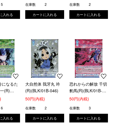
5
在庫数
2
在庫数
2
分になるた
大自然体 我牙丸 吟
恐れからの解放 千切
一(R)
(R)(BLK/01B-046)
豹馬(R)(BLK/01B-
-045)
044)
)
50円(内税)
50円(内税)
6
在庫数
2
在庫数
3