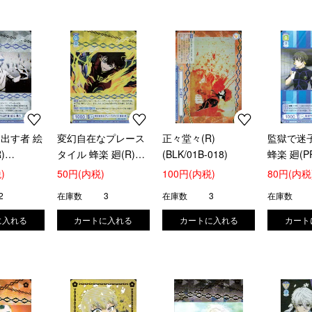
出す者 絵
変幻自在なプレース
正々堂々(R)
監獄で迷子
)
タイル 蜂楽 廻(R)
(BLK/01B-018)
蜂楽 廻(P
039)
(BLK/01B-043)
(BLK/PR-
)
50円(内税)
100円(内税)
80円(内税
2
在庫数
3
在庫数
3
在庫数