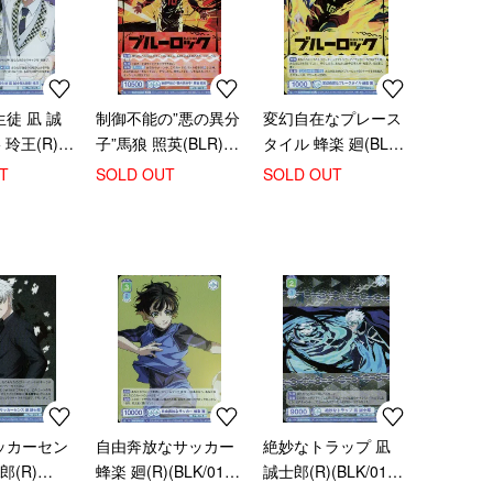
徒 凪 誠
制御不能の”悪の異分
変幻自在なプレース
玲王(R)
子”馬狼 照英(BLR)
タイル 蜂楽 廻(BLR)
-004)
(BLK/01B-047BLR)
(BLK/01B-043BLR)
T
SOLD OUT
SOLD OUT
ッカーセン
自由奔放なサッカー
絶妙なトラップ 凪
郎(R)
蜂楽 廻(R)(BLK/01B-
誠士郎(R)(BLK/01B-