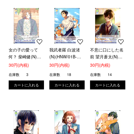
女の子の愛って
我武者羅 白波渚
不意に口にした名
何？ 柴崎健(N)
(N)(HNW/01B-
前 望月蒼太(N)
(HNW/01B-019)
020)
(HNW/01B-042)
30円(内税)
30円(内税)
30円(内税)
在庫数
3
在庫数
18
在庫数
14