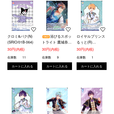
クロミ&バク(N)
浴びるスポッ
ロイヤルプリンス
(SRIO/01B-064)
トライト 鷹城恭二
るぅと(R)
(R)(ISM/01B-047)
(STPR/02B-010)
30円(内税)
30円(内税)
30円(内税)
在庫数
11
在庫数
9
在庫数
1