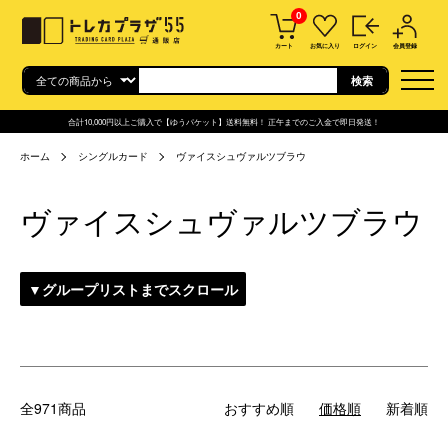
0
カート
お気に入り
ログイン
会員登録
合計10,000円以上ご購入で【ゆうパケット】送料無料！ 正午までのご入金で即日発送！
ホーム
シングルカード
ヴァイスシュヴァルツブラウ
ヴァイスシュヴァルツブラウ
▼グループリストまでスクロール
全971商品
おすすめ順
価格順
新着順