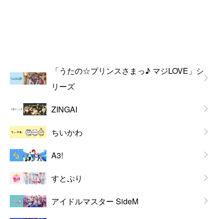
「うたの☆プリンスさまっ♪ マジLOVE」シ
リーズ
ZINGAI
ちいかわ
A3!
すとぷり
アイドルマスター SideM