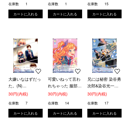
在庫数
1
在庫数
1
在庫数
15
大嫌いなはずだっ
可愛いねって言わ
兄には秘密 染谷勇
た。(N)
れちゃった 服部樹
次郎&染谷光一郎
(HNW/01B-013)
里(N)(HNW/01B-
(N)(HNW/01B-
30円(内税)
30円(内税)
30円(内税)
014)
018)
在庫数
7
在庫数
14
在庫数
17