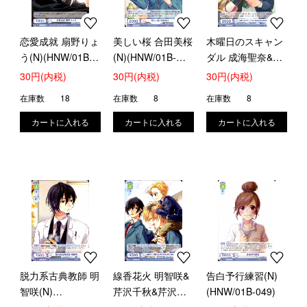
恋愛成就 扇野りょ
美しい桜 合田美桜
木曜日のスキャン
う(N)(HNW/01B-
(N)(HNW/01B-
ダル 成海聖奈&濱
044)
045)
中翠(N)
30円(内税)
30円(内税)
30円(内税)
(HNW/01B-046)
在庫数
18
在庫数
8
在庫数
8
脱力系古典教師 明
線香花火 明智咲&
告白予行練習(N)
智咲(N)
芹沢千秋&芹沢春
(HNW/01B-049)
(HNW/01B-047)
輝(N)(HNW/01B-