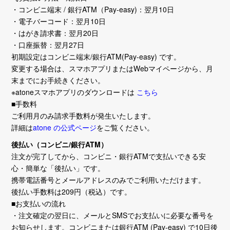
・コンビニ端末 / 銀行ATM（Pay-easy)：翌月10日
・電子バーコード：翌月10日
・はがき請求書：翌月20日
・口座振替：翌月27日
初期設定はコンビニ端末/銀行ATM(Pay-easy) です。
変更する場合は、スマホアプリまたはWebマイページから、月
末までにお手続きください。
※atoneスマホアプリのダウンロードは
こちら
■手数料
ご利用月のみ請求手数料が発生いたします。
詳細は
atone の公式ページ
をご覧ください。
後払い（コンビニ/銀行ATM）
注文が完了してから、コンビニ・銀行ATMで支払いできる安
心・簡単な「後払い」です。
携帯電話番号とメールアドレスのみでご利用いただけます。
後払い手数料は209円（税込）です。
■お支払いの流れ
・注文確定の翌日に、メールとSMSでお支払いに必要な番号を
お知らせします。コンビニまたは銀行ATM (Pay-easy) で10日後