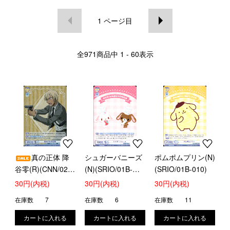
1
ページ目
全
971
商品中
1 - 60
表示
真の正体 降
シュガーバニーズ
ポムポムプリン(N)
谷零(R)(CNN/02B-
(N)(SRIO/01B-
(SRIO/01B-010)
003)
009)
30円(内税)
30円(内税)
30円(内税)
在庫数
7
在庫数
6
在庫数
11