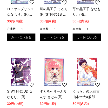
ロイヤルプリンス
苺の黒王子 ころん
苺の黒王子 ななも
ななもり。(R)
(R)(STPR/02B-
り。(R)
(STPR/02B-050)
052)
(STPR/02B-053)
30円(内税)
30円(内税)
30円(内税)
在庫数
1
在庫数
1
在庫数
1
STAY PROUD な
すとろべりーぷり
うちら、恋人宣言!
なもり。(R)
んす さとみ(R)
山本幸大&服部樹
(STPR/02B-054)
(STPR/02B-035)
里(N)(HNW/01B-
30円(内税)
30円(内税)
30円(内税)
012)