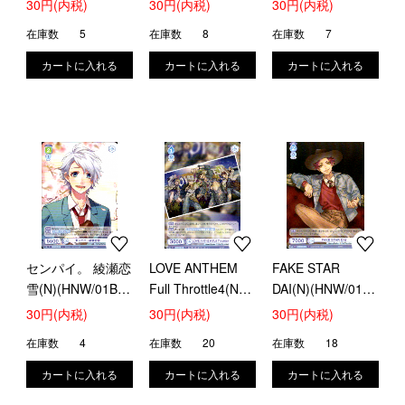
30円(内税)
30円(内税)
30円(内税)
048)
在庫数
5
在庫数
8
在庫数
7
センパイ。 綾瀬恋
LOVE ANTHEM
FAKE STAR
雪(N)(HNW/01B-
Full Throttle4(N)
DAI(N)(HNW/01B-
052)
(HNW/01B-064)
065)
30円(内税)
30円(内税)
30円(内税)
在庫数
4
在庫数
20
在庫数
18