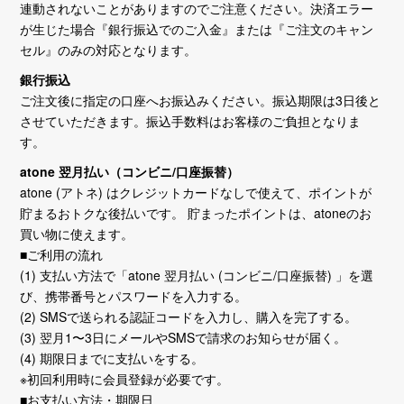
連動されないことがありますのでご注意ください。決済エラー
が生じた場合『銀行振込でのご入金』または『ご注文のキャン
セル』のみの対応となります。
銀行振込
ご注文後に指定の口座へお振込みください。振込期限は3日後と
させていただきます。振込手数料はお客様のご負担となりま
す。
atone 翌月払い（コンビニ/口座振替）
atone (アトネ) はクレジットカードなしで使えて、ポイントが
貯まるおトクな後払いです。 貯まったポイントは、atoneのお
買い物に使えます。
■ご利用の流れ
(1) 支払い方法で「atone 翌月払い (コンビニ/口座振替) 」を選
び、携帯番号とパスワードを入力する。
(2) SMSで送られる認証コードを入力し、購入を完了する。
(3) 翌月1〜3日にメールやSMSで請求のお知らせが届く。
(4) 期限日までに支払いをする。
※初回利用時に会員登録が必要です。
■お支払い方法・期限日