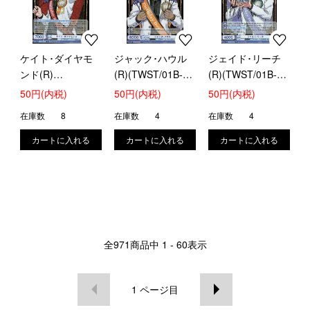
ケイト･ダイヤモ
ジャック･ハウル
ジェイド･リーチ
ンド(R)
(R)(TWST/01B-
(R)(TWST/01B-
(TWST/01B-027)
007)
047)
50円(内税)
50円(内税)
50円(内税)
在庫数
8
在庫数
4
在庫数
4
全
971
商品中
1 - 60
表示
1
ページ目