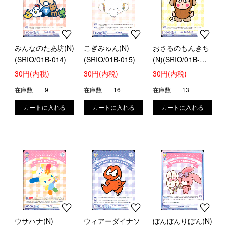
みんなのたあ坊(N)
こぎみゅん(N)
おさるのもんきち
(SRIO/01B-014)
(SRIO/01B-015)
(N)(SRIO/01B-
016)
30円(内税)
30円(内税)
30円(内税)
在庫数
9
在庫数
16
在庫数
13
ウサハナ(N)
ウィアーダイナソ
ぼんぼんりぼん(N)