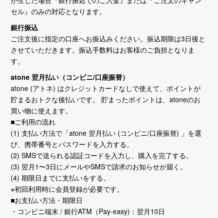
が生じた場合『銀行振込でのご入金』または『ご注文のキャン
セル』のみの対応となります。
銀行振込
ご注文後に指定の口座へお振込みください。振込期限は3日後と
させていただきます。振込手数料はお客様のご負担となりま
す。
atone 翌月払い（コンビニ/口座振替）
atone (アトネ) はクレジットカードなしで使えて、ポイントが
貯まるおトクな後払いです。 貯まったポイントは、atoneのお
買い物に使えます。
■ご利用の流れ
(1) 支払い方法で「atone 翌月払い (コンビニ/口座振替) 」を選
び、携帯番号とパスワードを入力する。
(2) SMSで送られる認証コードを入力し、購入を完了する。
(3) 翌月1〜3日にメールやSMSで請求のお知らせが届く。
(4) 期限日までに支払いをする。
※初回利用時に会員登録が必要です。
■お支払い方法・期限日
・コンビニ端末 / 銀行ATM（Pay-easy)：翌月10日