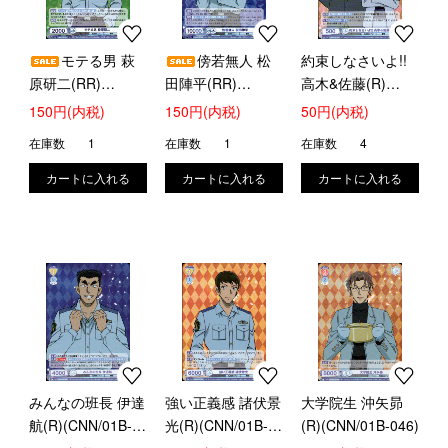
モテる男 萩
傍若無人 松
約束しなさいよ!!
原研二(RR)
田陣平(RR)
高木&佐藤(R)
(CNN/01B-001)
(CNN/01B-004)
(CNN/01B-005)
150円(内税)
150円(内税)
50円(内税)
在庫数
1
在庫数
1
在庫数
4
みんなの班長 伊達
強い正義感 諸伏景
大学院生 沖矢昴
航(R)(CNN/01B-
光(R)(CNN/01B-
(R)(CNN/01B-046)
008)
009)