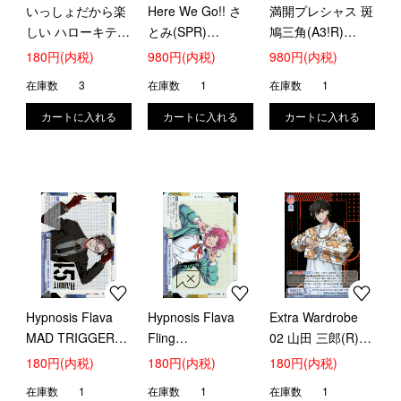
いっしょだから楽
Here We Go!! さ
満開プレシャス 斑
しい ハローキティ
とみ(SPR)
鳩三角(A3!R)
(BR)(SRIO/01B-
(STPR/01B-
(A3!/01B-018A)
180円(内税)
980円(内税)
980円(内税)
053B)
041SPR)
在庫数
3
在庫数
1
在庫数
1
Hypnosis Flava
Hypnosis Flava
Extra Wardrobe
MAD TRIGGER
Fling
02 山田 三郎(R)
CREW(HMRb)
Posse(HMRa)
(HPMI/01B-031)
180円(内税)
180円(内税)
180円(内税)
(HPMI/01B-
(HPMI/01B-
在庫数
1
在庫数
1
在庫数
1
065HMRb)
021HMRa)