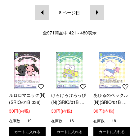
8
ページ目
全
971
商品中
421 - 480
表示
ルロロマニック(N)
けろけろけろっぴ
あひるのペックル
(SRIO/01B-036)
(N)(SRIO/01B-
(N)(SRIO/01B-
037)
038)
30円(内税)
30円(内税)
30円(内税)
在庫数
19
在庫数
16
在庫数
18