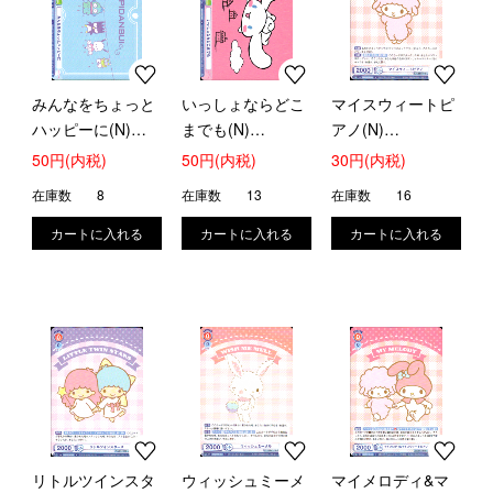
みんなをちょっと
いっしょならどこ
マイスウィートピ
ハッピーに(N)
までも(N)
アノ(N)
(SRIO/01B-042)
(SRIO/01B-043)
(SRIO/01B-055)
50円(内税)
50円(内税)
30円(内税)
在庫数
8
在庫数
13
在庫数
16
リトルツインスタ
ウィッシュミーメ
マイメロディ&マ