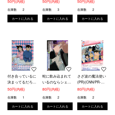
50円(内税)
50円(内税)
50円(内税)
在庫数
2
在庫数
3
在庫数
2
付き合っているに
蛇に飲み込まれて
さざ波の魔法使い
決まってるだろ?
いるのならシェリ
(PR)(CNN/PR-
新一&蘭(R)
ー…(R)(CNN/01B-
006)
50円(内税)
80円(内税)
80円(内税)
(CNN/01B-047)
038)
在庫数
1
在庫数
2
在庫数
2