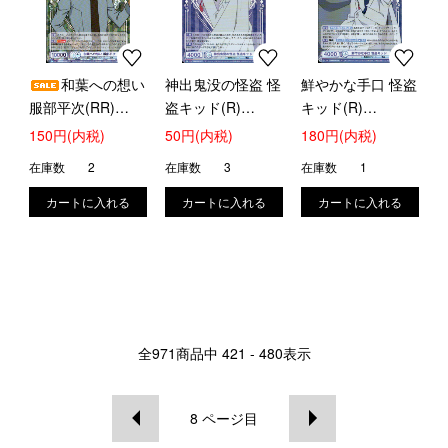
和葉への想い
神出鬼没の怪盗 怪
鮮やかな手口 怪盗
服部平次(RR)
盗キッド(R)
キッド(R)
(CNN/02B-049)
(CNN/02B-017)
(CNN/02B-018)
150円(内税)
50円(内税)
180円(内税)
在庫数
2
在庫数
3
在庫数
1
全
971
商品中
421 - 480
表示
8
ページ目