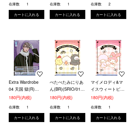
在庫数
1
在庫数
1
在庫数
2
Extra Wardrobe
ぺたぺたみにりあ
マイメロディ&マ
04 天国 獄(R)
ん(BR)(SRIO/01B-
イスウィートピア
(HPMI/01B-050)
007B)
ノ(BR)(SRIO/01B-
180円(内税)
180円(内税)
180円(内税)
058B)
在庫数
1
在庫数
1
在庫数
1