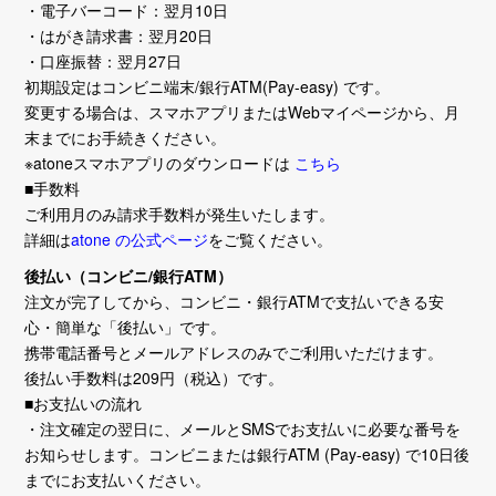
・電子バーコード：翌月10日
・はがき請求書：翌月20日
・口座振替：翌月27日
初期設定はコンビニ端末/銀行ATM(Pay-easy) です。
変更する場合は、スマホアプリまたはWebマイページから、月
末までにお手続きください。
※atoneスマホアプリのダウンロードは
こちら
■手数料
ご利用月のみ請求手数料が発生いたします。
詳細は
atone の公式ページ
をご覧ください。
後払い（コンビニ/銀行ATM）
注文が完了してから、コンビニ・銀行ATMで支払いできる安
心・簡単な「後払い」です。
携帯電話番号とメールアドレスのみでご利用いただけます。
後払い手数料は209円（税込）です。
■お支払いの流れ
・注文確定の翌日に、メールとSMSでお支払いに必要な番号を
お知らせします。コンビニまたは銀行ATM (Pay-easy) で10日後
までにお支払いください。