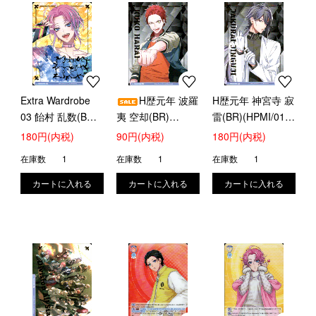
Extra Wardrobe
H歴元年 波羅
H歴元年 神宮寺 寂
03 飴村 乱数(BR)
夷 空却(BR)
雷(BR)(HPMI/01B-
(HPMI/01B-018B)
(HPMI/01B-063B)
020B)
180円(内税)
90円(内税)
180円(内税)
在庫数
1
在庫数
1
在庫数
1