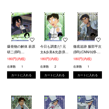
爆発物の解体 萩原
今日も調査だ! 元
徹底追跡 服部平次
研二(BR)
太&歩美&光彦(BR)
(BR)(CNN/02B-
(CNN/02B-006B)
(CNN/02B-023Bc)
052B)
180円(内税)
180円(内税)
180円(内税)
在庫数
1
在庫数
2
在庫数
1