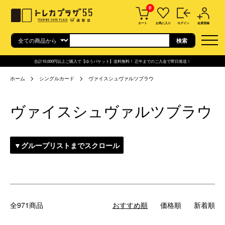
0
カート
お気に入り
ログイン
会員登録
合計10,000円以上ご購入で【ゆうパケット】送料無料！ 正午までのご入金で即日発送！
ホーム
シングルカード
ヴァイスシュヴァルツブラウ
ヴァイスシュヴァルツブラウ
▼グループリストまでスクロール
全971商品
おすすめ順
価格順
新着順