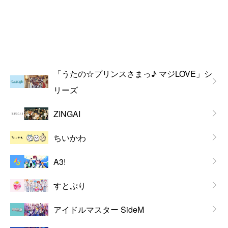
「うたの☆プリンスさまっ♪ マジLOVE」シ
リーズ
ZINGAI
ちいかわ
A3!
すとぷり
アイドルマスター SideM