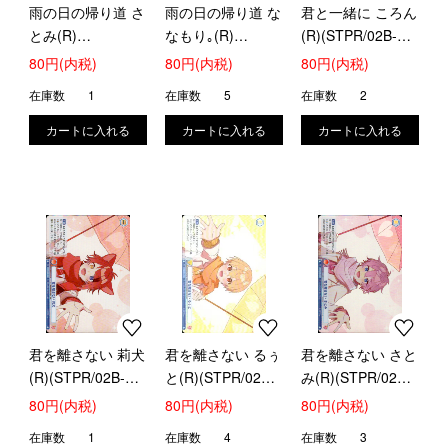
雨の日の帰り道 さ
雨の日の帰り道 な
君と一緒に ころん
とみ(R)
なもり｡(R)
(R)(STPR/02B-
(STPR/02B-025)
(STPR/02B-048)
046)
80円(内税)
80円(内税)
80円(内税)
在庫数
1
在庫数
5
在庫数
2
君を離さない 莉犬
君を離さない るぅ
君を離さない さと
(R)(STPR/02B-
と(R)(STPR/02B-
み(R)(STPR/02B-
038)
018)
037)
80円(内税)
80円(内税)
80円(内税)
在庫数
1
在庫数
4
在庫数
3