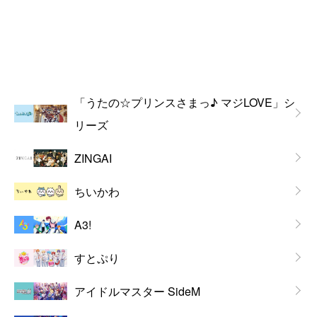
「うたの☆プリンスさまっ♪ マジLOVE」シ
リーズ
ZINGAI
ちいかわ
A3!
すとぷり
アイドルマスター SideM