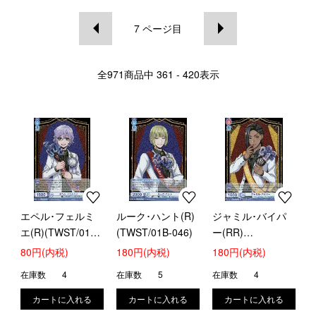
7
ページ目
全
971
商品中
361 - 420
表示
エペル･フェルミ
ルーク･ハント(R)
ジャミル･バイパ
エ(R)(TWST/01B-
(TWST/01B-046)
ー(RR)
045)
(TWST/01B-021)
80円(内税)
180円(内税)
180円(内税)
在庫数
4
在庫数
5
在庫数
4