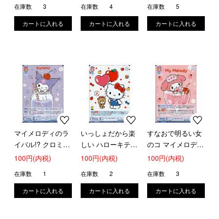
在庫数
3
在庫数
4
在庫数
5
マイメロディのラ
いっしょだから楽
すなおで明るい女
イバル!? クロミ
しい ハローキティ
のコ マイメロディ
(R)(SRIO/01B-
(R)(SRIO/01B-
(R)(SRIO/01B-
100円(内税)
100円(内税)
100円(内税)
052)
053)
054)
在庫数
1
在庫数
2
在庫数
3