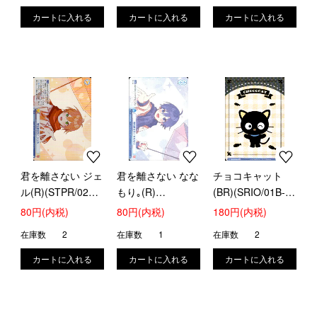
君を離さない ジェ
君を離さない なな
チョコキャット
ル(R)(STPR/02B-
もり｡(R)
(BR)(SRIO/01B-
017)
(STPR/02B-058)
040B)
80円(内税)
80円(内税)
180円(内税)
在庫数
2
在庫数
1
在庫数
2