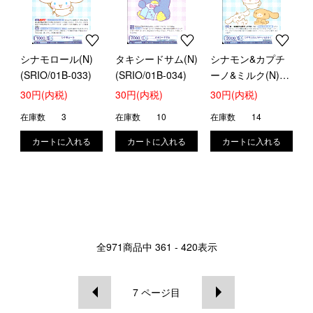
シナモロール(N)
タキシードサム(N)
シナモン&カプチ
(SRIO/01B-033)
(SRIO/01B-034)
ーノ&ミルク(N)
(SRIO/01B-035)
30円(内税)
30円(内税)
30円(内税)
在庫数
3
在庫数
10
在庫数
14
全
971
商品中
361 - 420
表示
7
ページ目