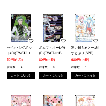
セベク･ジグボル
ポムフィオーレ寮
寒い日も君と一緒!
ト(R)(TWST/01B-
(R)(TWST/01B-
すとぷり(SPR)
005)
064)
(STPR/01B-
50円(内税)
80円(内税)
980円(内税)
046SPR)
在庫数
4
在庫数
6
在庫数
1