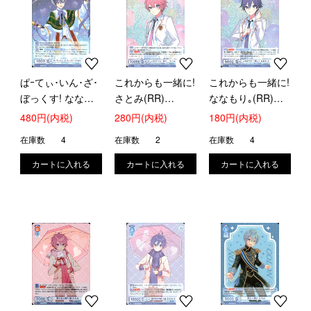
ぱｰてぃ･いん･ざ･
これからも一緒に!
これからも一緒に!
ぼっくす! ななも
さとみ(RR)
ななもり｡(RR)
り｡(RR)
(STPR/02B-024)
(STPR/02B-044)
480円(内税)
280円(内税)
180円(内税)
(STPR/02B-041)
在庫数
4
在庫数
2
在庫数
4