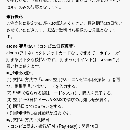
が生じた場合『銀行振込でのご入金』または『ご注文のキャン
セル』のみの対応となります。
銀行振込
ご注文後に指定の口座へお振込みください。振込期限は3日後と
させていただきます。振込手数料はお客様のご負担となりま
す。
atone 翌月払い（コンビニ/口座振替）
atone (アトネ) はクレジットカードなしで使えて、ポイントが
貯まるおトクな後払いです。 貯まったポイントは、atoneのお
買い物に使えます。
■ご利用の流れ
(1) 支払い方法で「atone 翌月払い (コンビニ/口座振替) 」を選
び、携帯番号とパスワードを入力する。
(2) SMSで送られる認証コードを入力し、購入を完了する。
(3) 翌月1〜3日にメールやSMSで請求のお知らせが届く。
(4) 期限日までに支払いをする。
※初回利用時に会員登録が必要です。
■お支払い方法・期限日
・コンビニ端末 / 銀行ATM（Pay-easy)：翌月10日