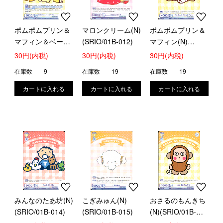
ポムポムプリン＆
マロンクリーム(N)
ポムポムプリン＆
マフィン＆ベーグ
(SRIO/01B-012)
マフィン(N)
ル＆スコーン(N)
(SRIO/01B-013)
30円(内税)
30円(内税)
30円(内税)
(SRIO/01B-011)
在庫数
9
在庫数
19
在庫数
19
みんなのたあ坊(N)
こぎみゅん(N)
おさるのもんきち
(SRIO/01B-014)
(SRIO/01B-015)
(N)(SRIO/01B-
016)