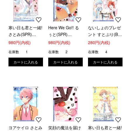
寒い日も君と一緒!
Here We Go!! る
ないしょのプレゼ
さとみ(SPR)
ぅと(SPR)
ント すとぷり(BR)
(STPR/01B-
(STPR/01B-
(STPR/01B-061B)
980円(内税)
980円(内税)
280円(内税)
019SPR)
014SPR)
在庫数
1
在庫数
2
在庫数
4
ヨアケイロ さとみ
笑顔の魔法を届け
寒い日も君と一緒!