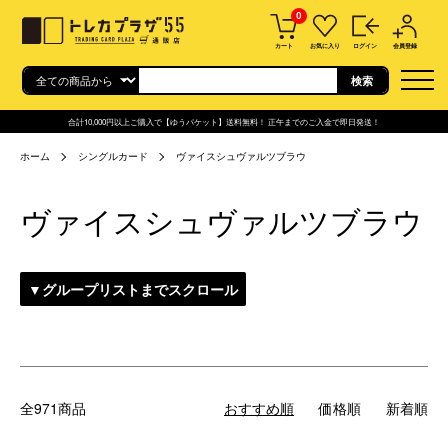
0
カート
お気に入り
ログイン
会員登録
合計10,000円以上ご購入で【ゆうパケット】送料無料！ 正午までのご入金で即日発送！
ホーム
シングルカード
ヴァイスシュヴァルツブラウ
ヴァイスシュヴァルツブラウ
▼グループリストまでスクロール
全971商品
おすすめ順
価格順
新着順