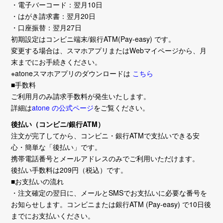
・電子バーコード：翌月10日
・はがき請求書：翌月20日
・口座振替：翌月27日
初期設定はコンビニ端末/銀行ATM(Pay-easy) です。
変更する場合は、スマホアプリまたはWebマイページから、月
末までにお手続きください。
※atoneスマホアプリのダウンロードは
こちら
■手数料
ご利用月のみ請求手数料が発生いたします。
詳細は
atone の公式ページ
をご覧ください。
後払い（コンビニ/銀行ATM）
注文が完了してから、コンビニ・銀行ATMで支払いできる安
心・簡単な「後払い」です。
携帯電話番号とメールアドレスのみでご利用いただけます。
後払い手数料は209円（税込）です。
■お支払いの流れ
・注文確定の翌日に、メールとSMSでお支払いに必要な番号を
お知らせします。コンビニまたは銀行ATM (Pay-easy) で10日後
までにお支払いください。