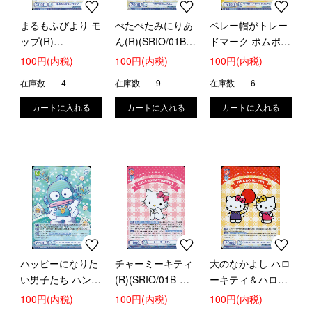
まるもふびより モ
ぺたぺたみにりあ
ベレー帽がトレー
ップ(R)
ん(R)(SRIO/01B-
ドマーク ポムポム
(SRIO/01B-006)
007)
プリン(R)
100円(内税)
100円(内税)
100円(内税)
(SRIO/01B-008)
在庫数
4
在庫数
9
在庫数
6
ハッピーになりた
チャーミーキティ
大のなかよし ハロ
い男子たち ハンギ
(R)(SRIO/01B-
ーキティ＆ハロー
ョドン(R)
049)
ミミィ(R)
100円(内税)
100円(内税)
100円(内税)
(SRIO/01B-031)
(SRIO/01B-050)