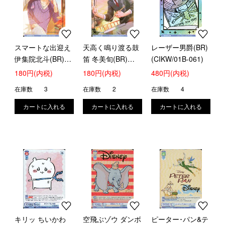
スマートな出迎え
天高く鳴り渡る鼓
レーザー男爵(BR)
伊集院北斗(BR)
笛 冬美旬(BR)
(CIKW/01B-061)
(ISM/01B-051B)
(ISM/01B-055B)
180円(内税)
180円(内税)
480円(内税)
在庫数
3
在庫数
2
在庫数
4
キリッ ちいかわ
空飛ぶゾウ ダンボ
ピーター･パン&テ