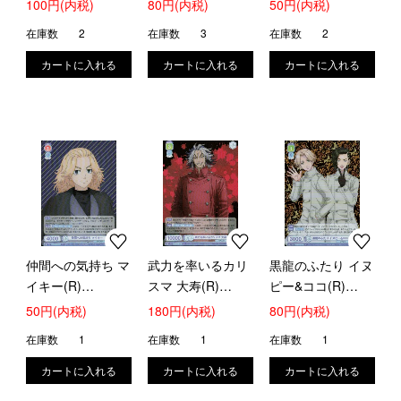
100円(内税)
80円(内税)
50円(内税)
在庫数
2
在庫数
3
在庫数
2
仲間への気持ち マ
武力を率いるカリ
黒龍のふたり イヌ
イキー(R)
スマ 大寿(R)
ピー&ココ(R)
(TRVS/01B-045)
(TRVS/01B-028)
(TRVS/01B-026)
50円(内税)
180円(内税)
80円(内税)
在庫数
1
在庫数
1
在庫数
1