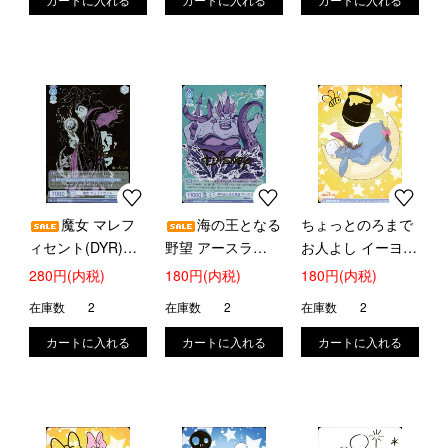
魔女 マレフ
海の王となる
ちょっとのろまで
ィセント(DYR)
野望 アースラ
お人よし イーヨー
(DSY/01B-057D)
(DYR)(DSY/01B-
(BR)(DSY/01B-
280円(内税)
180円(内税)
180円(内税)
058D)
018B)
在庫数
2
在庫数
2
在庫数
2