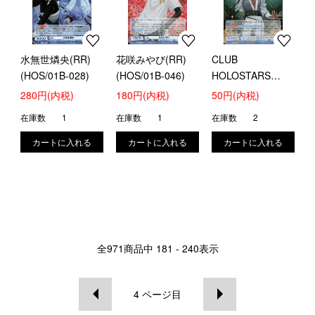
水無世燐央(RR)
花咲みやび(RR)
CLUB
(HOS/01B-028)
(HOS/01B-046)
HOLOSTARS
OGA(R)
280円(内税)
180円(内税)
50円(内税)
(HOS/01B-012)
在庫数
1
在庫数
1
在庫数
2
全
971
商品中
181 - 240
表示
4
ページ目