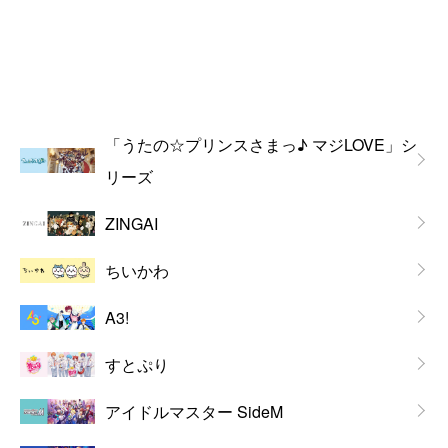
「うたの☆プリンスさまっ♪ マジLOVE」シ
リーズ
ZINGAI
ちいかわ
A3!
すとぷり
アイドルマスター SideM