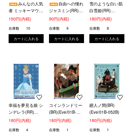
みんなの人気
自由への憧れ
雪のような白い肌
者 ミッキーマウス
ジャスミン(RR)
白雪姫(RR)
&ミニーマウス
(DSY/01B-026)
(DSY/01B-027)
150円(内税)
90円(内税)
180円(内税)
(RR)(DSY/01B-
在庫数
10
在庫数
9
在庫数
8
004)
幸福を夢見る娘 シ
コインランドリー
廻人ノ間(BR)
ンデレラ(RR)
(BR)(Eve/01B-
(Eve/01B-052B)
(DSY/01B-045)
014B)
180円(内税)
180円(内税)
180円(内税)
在庫数
4
在庫数
1
在庫数
1