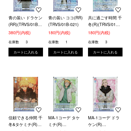
青の装い ドラケン
青の装い ココ(RR)
共に過ごす時間 千
(RR)(TRVS/01B-
(TRVS/01B-021)
冬(R)(TRVS/01B-
042)
004)
380円(内税)
180円(内税)
180円(内税)
在庫数
3
在庫数
1
在庫数
3
信頼できる仲間 千
MA-1コーデ タケ
MA-1コーデ ドラ
冬&タケミチ(R)
ミチ(R)
ケン(R)
(TRVS/01B-005)
(TRVS/01B-006)
(TRVS/01B-047)