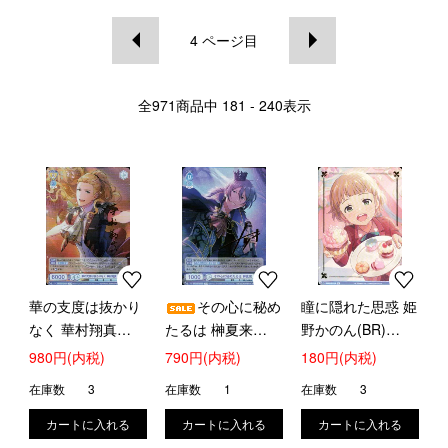
4
ページ目
全
971
商品中
181 - 240
表示
華の支度は抜かり
その心に秘め
瞳に隠れた思惑 姫
なく 華村翔真
たるは 榊夏来
野かのん(BR)
(ISM)(ISM/01B-
(ISM)(ISM/01B-
(ISM/01B-011B)
980円(内税)
790円(内税)
180円(内税)
016ISM)
052ISM)
在庫数
3
在庫数
1
在庫数
3