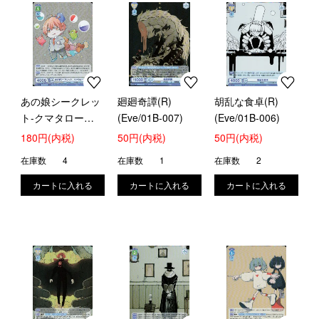
あの娘シークレッ
廻廻奇譚(R)
胡乱な食卓(R)
ト-クマタロー
(Eve/01B-007)
(Eve/01B-006)
(RR)(Eve/01B-
180円(内税)
50円(内税)
50円(内税)
027)
在庫数
4
在庫数
1
在庫数
2