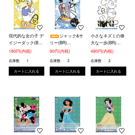
現代的な女の子 デ
ジャック&サ
小さなネズミの偉
イジーダック(BR)
リー(BR)
大な一歩(BR)
(DSY/01B-019B)
(DSY/01B-054B)
(DSY/01B-061B)
180円(内税)
90円(内税)
480円(内税)
在庫数
1
在庫数
2
在庫数
2