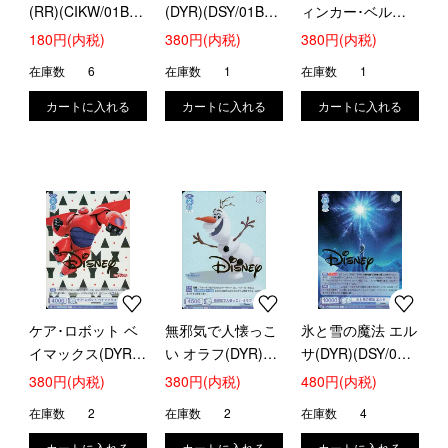
(RR)(CIKW/01B-
(DYR)(DSY/01B-
ィンカー･ベル
024)
005D)
(DYR)(DSY/01B-
180円(内税)
380円(内税)
380円(内税)
032D)
在庫数
6
在庫数
1
在庫数
1
ケア･ロボット ベ
無邪気で人懐っこ
氷と雪の魔法 エル
イマックス(DYR)
い オラフ(DYR)
サ(DYR)(DSY/01B-
(DSY/01B-049D)
(DSY/01B-051D)
052D)
380円(内税)
380円(内税)
480円(内税)
在庫数
2
在庫数
2
在庫数
4