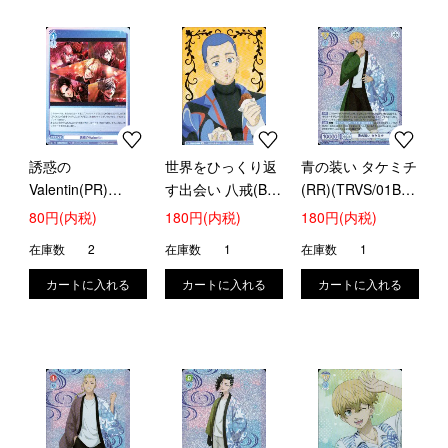
誘惑の
世界をひっくり返
青の装い タケミチ
Valentin(PR)
す出会い 八戒(BR)
(RR)(TRVS/01B-
(fARG/PR-011)
(TRVS/01B-008B)
003)
80円(内税)
180円(内税)
180円(内税)
在庫数
2
在庫数
1
在庫数
1