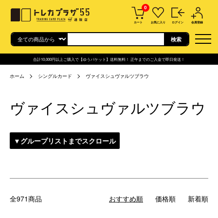
0
カート
お気に入り
ログイン
会員登録
合計10,000円以上ご購入で【ゆうパケット】送料無料！ 正午までのご入金で即日発送！
ホーム
シングルカード
ヴァイスシュヴァルツブラウ
ヴァイスシュヴァルツブラウ
▼グループリストまでスクロール
全971商品
おすすめ順
価格順
新着順