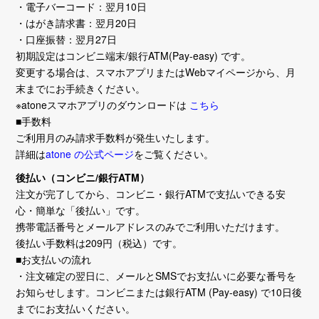
・電子バーコード：翌月10日
・はがき請求書：翌月20日
・口座振替：翌月27日
初期設定はコンビニ端末/銀行ATM(Pay-easy) です。
変更する場合は、スマホアプリまたはWebマイページから、月
末までにお手続きください。
※atoneスマホアプリのダウンロードは
こちら
■手数料
ご利用月のみ請求手数料が発生いたします。
詳細は
atone の公式ページ
をご覧ください。
後払い（コンビニ/銀行ATM）
注文が完了してから、コンビニ・銀行ATMで支払いできる安
心・簡単な「後払い」です。
携帯電話番号とメールアドレスのみでご利用いただけます。
後払い手数料は209円（税込）です。
■お支払いの流れ
・注文確定の翌日に、メールとSMSでお支払いに必要な番号を
お知らせします。コンビニまたは銀行ATM (Pay-easy) で10日後
までにお支払いください。