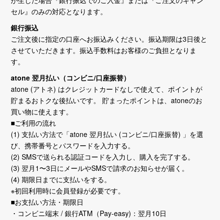
が生じた場合『銀行振込でのご入金』または『ご注文のキャン
セル』のみの対応となります。
銀行振込
ご注文後に指定の口座へお振込みください。振込期限は3日後と
させていただきます。振込手数料はお客様のご負担となりま
す。
atone 翌月払い（コンビニ/口座振替）
atone (アトネ) はクレジットカードなしで使えて、ポイントが
貯まるおトクな後払いです。 貯まったポイントは、atoneのお
買い物に使えます。
■ご利用の流れ
(1) 支払い方法で「atone 翌月払い (コンビニ/口座振替) 」を選
び、携帯番号とパスワードを入力する。
(2) SMSで送られる認証コードを入力し、購入を完了する。
(3) 翌月1〜3日にメールやSMSで請求のお知らせが届く。
(4) 期限日までに支払いをする。
※初回利用時に会員登録が必要です。
■お支払い方法・期限日
・コンビニ端末 / 銀行ATM（Pay-easy)：翌月10日